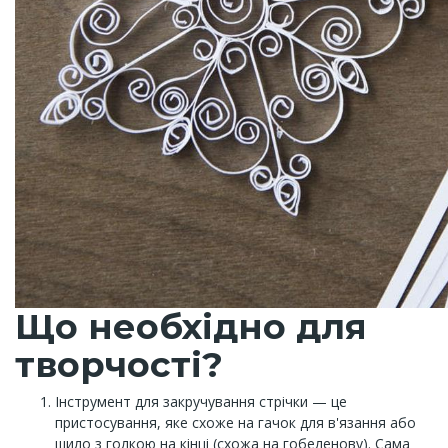
Що необхідно для
творчості?
Інструмент для закручування стрічки — це
пристосування, яке схоже на гачок для в'язання або
шило з голкою на кінці (схожа на гобеленову). Сама