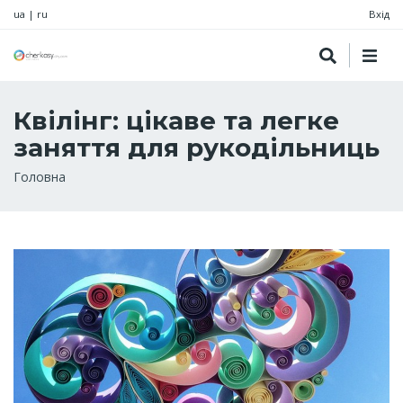
ua
|
ru
Вхід
Квілінг: цікаве та легке
заняття для рукодільниць
Рядок
Головна
навіґації