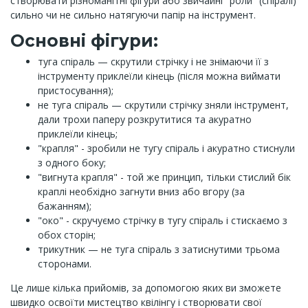
створювати різноманітні фігури або звичайні "роли" (спіралі)
сильно чи не сильно натягуючи папір на інструмент.
Основні фігури:
туга спіраль — скрутили стрічку і не знімаючи її з
інструменту приклеїли кінець (після можна виймати
пристосування);
не туга спіраль — скрутили стрічку зняли інструмент,
дали трохи паперу розкрутитися та акуратно
приклеїли кінець;
"крапля" - зробили не тугу спіраль і акуратно стиснули
з одного боку;
"вигнута крапля" - той же принцип, тільки стислий бік
краплі необхідно загнути вниз або вгору (за
бажанням);
"око" - скручуємо стрічку в тугу спіраль і стискаємо з
обох сторін;
трикутник — не туга спіраль з затиснутими трьома
сторонами.
Це лише кілька прийомів, за допомогою яких ви зможете
швидко освоїти мистецтво квілінгу і створювати свої