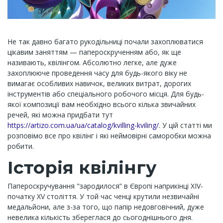
Не так давно багато рукодільниці почали захоплюватися
цікавим заняттям — папероскрученням або, як ще
називають, квілінгом. Абсолютно легке, але дуже
захоплююче проведення часу для будь-якого віку не
вимагає особливих навичок, великих витрат, дорогих
інструментів або спеціального робочого місця. Для будь-
якої композиції вам необхідно всього кілька звичайних
речей, які можна придбати тут
https://artizo.com.ua/ua/catalog/kvilling-kviling/
. У цій статті ми
розповімо все про квілінг і які неймовірні саморобки можна
робити.
Історія квілінгу
Папероскручування "зародилося” в Європі наприкінці XIV-
початку XV століття. У той час ченці крутили незвичайні
медальйони, але з-за того, що папір недовговічний, дуже
невелика кількість збереглася до сьогоднішнього дня.