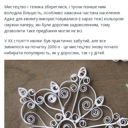
Мистецтво і техніка збереглися, і трохи пізніше ним
володіла більшість, особливо заможна частина населення.
Адже для квілінгу використовувалися (і зараз теж) кольорові
смужки паперу, які були дорогим задоволенням, тому
дозволити таке придбання могли не всі.
У XX столітті квілінг був практично забутий, але все
змінилося на початку 2000-х - це мистецтво знову почало
набирати популярність, як у дорослих, так і у дітей.