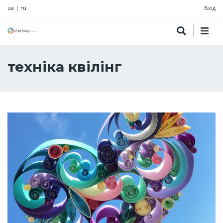
ua
|
ru
Вхід
техніка квілінг