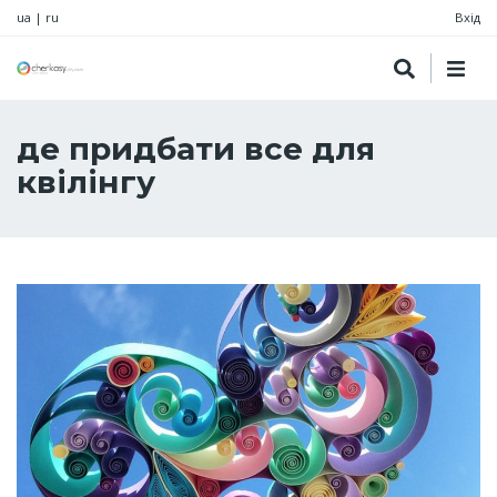
ua
|
ru
Вхід
де придбати все для
квілінгу