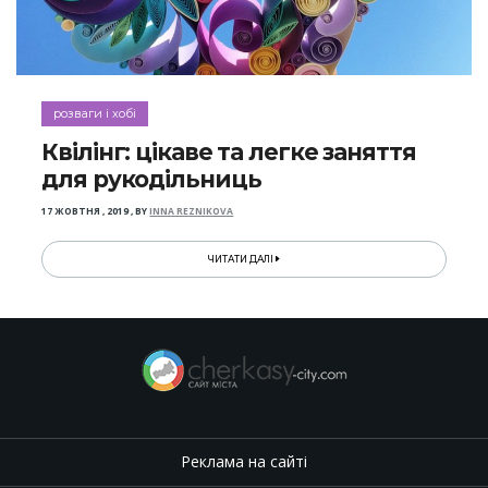
розваги і хобі
Квілінг: цікаве та легке заняття
для рукодільниць
17 ЖОВТНЯ , 2019
,
BY
INNA REZNIKOVA
ЧИТАТИ ДАЛІ
Реклама на сайті