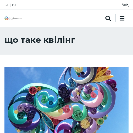
ua
|
ru
Вхід
що таке квілінг