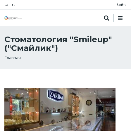
ua
|
ru
Войти
Стоматология "Smileup"
("Смайлик")
Строка
Главная
навигации