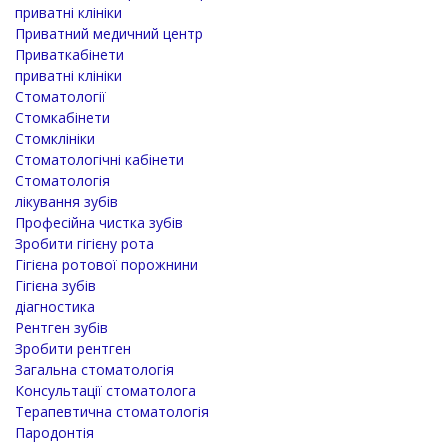
приватні клініки
Приватний медичний центр
Приваткабінети
приватні клініки
Стоматології
Стомкабінети
Стомклініки
Стоматологічні кабінети
Стоматологія
лікування зубів
Професійна чистка зубів
Зробити гігієну рота
Гігієна ротової порожнини
Гігієна зубів
діагностика
Рентген зубів
Зробити рентген
Загальна стоматологія
Консультації стоматолога
Терапевтична стоматологія
Пародонтія