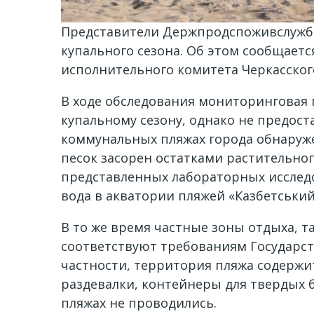
Представители Держпродспоживслужбы
купального сезона. Об этом сообщаетс
исполнительного комитета Черкасског
В ходе обследования мониторинговая г
купальному сезону, однако не предост
коммунальных пляжах города обнаруже
песок засорен остатками растительног
представленных лабораторных исследо
вода в акватории пляжей «Казбетськи
В то же время частные зоны отдыха, т
соответствуют требованиям Государс
частности, территория пляжа содержи
раздевалки, контейнеры для твердых 
пляжах не проводились.