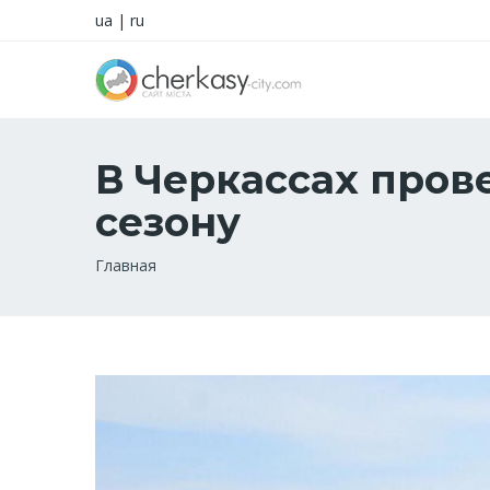
ua
|
ru
В Черкассах пров
сезону
Строка
Главная
навигации