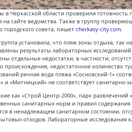
 в Черкасской области проверили готовность 
я на сайте ведомства. Также в группу проверя
о городского совета, пишет
cherkasy-city.com
.
руппа установила, что пляж зоны отдыха, так н
авлены результаты лабораторных исследований 
ны отдельные недостатки, в частности, отсутс
о происхождения, недостаточное количество туа
ваний речная вода пляжа «Сосновский-1» соотв
й» и «Митницкий» не соответствует санитарно-х
акие как «Строй Центр-2000», парк развлечений 
твенных санитарных норм и правил содержания 
тся в ненадлежащем санитарном состоянии, от
бытовых отходов. Лабораторные исследования ка