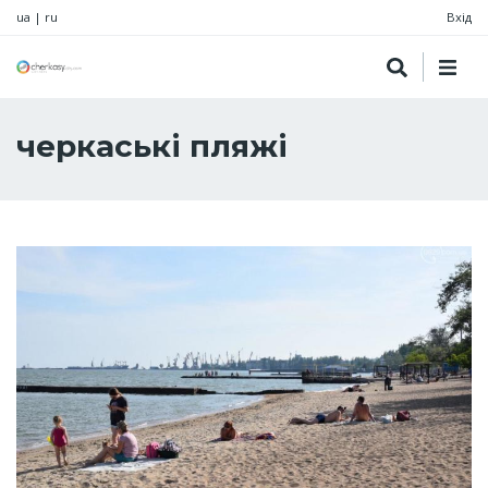
ua
|
ru
Вхід
черкаські пляжі