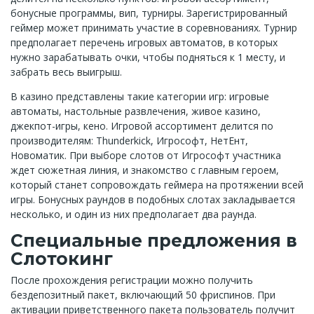
бонусные программы, вип, турниры. Зарегистрированный
геймер может принимать участие в соревнованиях. Турнир
предполагает перечень игровых автоматов, в которых
нужно зарабатывать очки, чтобы подняться к 1 месту, и
забрать весь выигрыш.
В казино представлены такие категории игр: игровые
автоматы, настольные развлечения, живое казино,
джекпот-игры, кено. Игровой ассортимент делится по
производителям: Thunderkick, Игрософт, НетЕнт,
Новоматик. При выборе слотов от Игрософт участника
ждет сюжетная линия, и знакомство с главным героем,
который станет сопровождать геймера на протяжении всей
игры. Бонусных раундов в подобных слотах закладывается
несколько, и один из них предполагает два раунда.
Специальные предложения в
Слотокинг
После прохождения регистрации можно получить
бездепозитный пакет, включающий 50 фриспинов. При
активации приветственного пакета пользователь получит