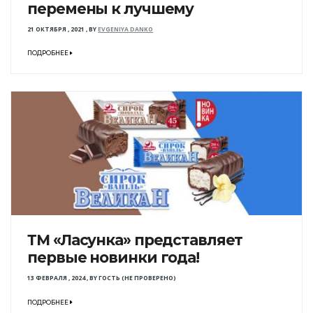
перемены к лучшему
21 ОКТЯБРЯ , 2021
,
BY
EVGENIYA DANKO
ПОДРОБНЕЕ
ТМ «Ласунка» представляет
первые новинки года!
13 ФЕВРАЛЯ , 2024
,
BY
ГОСТЬ (НЕ ПРОВЕРЕНО)
ПОДРОБНЕЕ