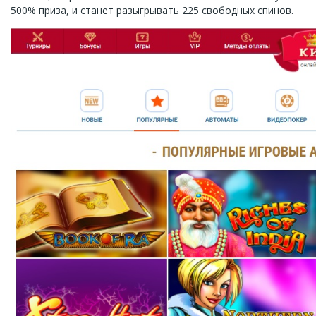
500% приза, и станет разыгрывать 225 свободных спинов.