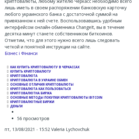
криптовалюты, любому жителю Черкасс необходимо всего
лишь иметь в своем распоряжении банковскую карточку
любого украинского банка с достаточной суммой на
привязанном к ней счете. Воспользовавшись удобным
интерфейсом онлайн-обменника ChangeIt, вы в течение
десятка минут станете собственником биткоинов.
Отметим, что для этого нужно всего лишь следовать
четкой и понятной инструкции на сайте.
Channel
Бізнес і Фінанси
КАК КУПИТЬ КРИПТОВАЛЮТУ В ЧЕРКАССАХ
КУПИТЬ КРИПТОВАЛЮТУ
КРИПТОВАЛЮТА
КРИПТОВАЛЮТА В УКРАИНЕ ОБМЕН
ОСНОВНЫЕ ОТЛИЧИЯ КРИПТОВАЛЮТЫ
КРИПТОВАЛЮТА КАК ПОЛЬЗОВАТЬСЯ
КРИПТОВАЛЮТНА БИРЖА
ОСНОВНЫЕ МЕТОДЫ ПОКУПКИ КРИПТОВАЛЮТЫ BITCOIN
КРИПТОВАЛЮТНЫЕ БИРЖИ
ДЕНЬГИ
56 просмотров
пт, 13/08/2021 - 15:52
Valeria Lychovchuk