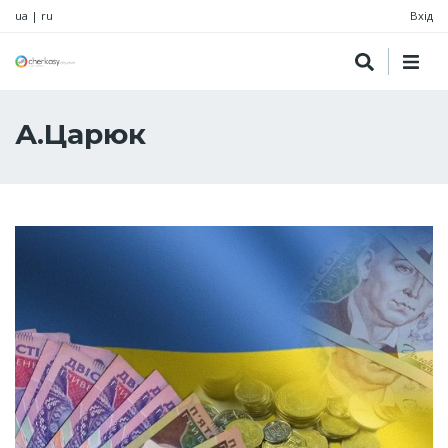
ua
|
ru
Вхід
А.Царюк