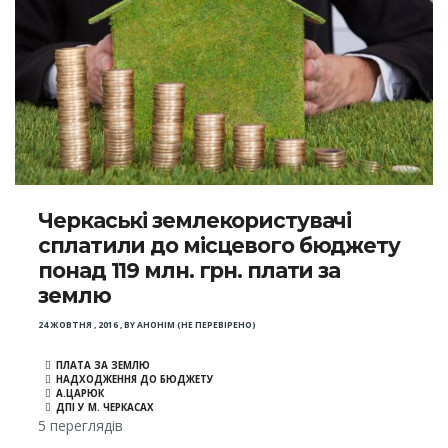
Черкаські землекористувачі
сплатили до місцевого бюджету
понад 119 млн. грн. плати за
землю
24 ЖОВТНЯ , 2016
,
BY
АНОНІМ (НЕ ПЕРЕВІРЕНО)
ПЛАТА ЗА ЗЕМЛЮ
НАДХОДЖЕННЯ ДО БЮДЖЕТУ
А.ЦАРЮК
ДПІ У М. ЧЕРКАСАХ
5 переглядів