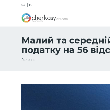
ua
|
ru
Малий та середні
податку на 56 відс
Рядок
Головна
навіґації