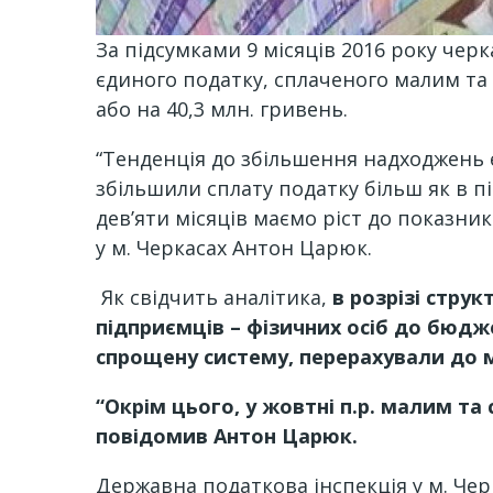
За підсумками 9 місяців 2016 року чер
єдиного податку, сплаченого малим та 
або на 40,3 млн. гривень.
“Тенденція до збільшення надходжень 
збільшили сплату податку більш як в пі
дев’яти місяців маємо ріст до показник
у м. Черкасах Антон Царюк.
Як свідчить аналітика,
в розрізі стру
підприємців – фізичних осіб до бюдж
спрощену систему, перерахували до мі
“Окрім цього, у жовтні п.р. малим та
повідомив Антон Царюк.
Державна податкова інспекція у м. Чер