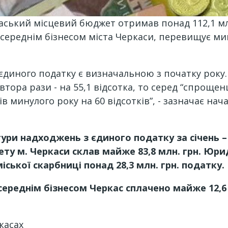
каський місцевий бюджет отримав понад 112,1 млн
середнім бізнесом міста Черкаси, перевищує мин
єдиного податку є визначальною з початку року.
втора рази - на 55,1 відсотка, то серед “спроще
ів минулого року на 60 відсотків”, - зазначає на
ктури надходжень з єдиного податку за січень –
ету м. Черкаси склав майже 83,8 млн. грн. Юри
ської скарбниці понад 28,3 млн. грн. податку.
 середнім бізнесом Черкас сплачено майже 12,6 
касах