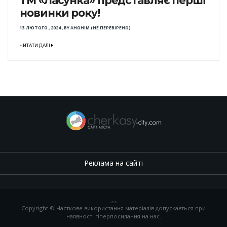
ТМ «Ласунка» представляє перші
новинки року!
13 ЛЮТОГО , 2024
,
BY
АНОНІМ (НЕ ПЕРЕВІРЕНО)
ЧИТАТИ ДАЛІ
Реклама на сайті
.
,
.
,
.
Copyright © Часткове використання матеріалів допускається при
наявності гіперпосилання на нас.