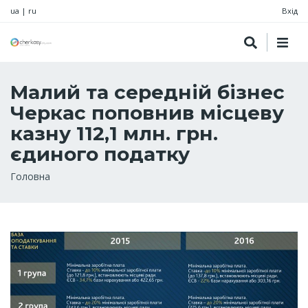
ua
|
ru
Вхід
Малий та середній бізнес
Черкас поповнив місцеву
казну 112,1 млн. грн.
єдиного податку
Рядок
Головна
навіґації