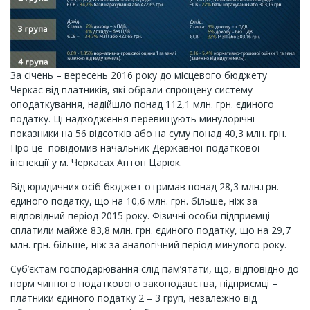
За січень – вересень 2016 року до місцевого бюджету
Черкас від платників, які обрали спрощену систему
оподаткування, надійшло понад 112,1 млн. грн. єдиного
податку. Ці надходження перевищують минулорічні
показники на 56 відсотків або на суму понад 40,3 млн. грн.
Про це повідомив начальник Державної податкової
інспекції у м. Черкасах Антон Царюк.
Від юридичних осіб бюджет отримав понад 28,3 млн.грн.
єдиного податку, що на 10,6 млн. грн. більше, ніж за
відповідний період 2015 року. Фізичні особи-підприємці
сплатили майже 83,8 млн. грн. єдиного податку, що на 29,7
млн. грн. більше, ніж за аналогічний період минулого року.
Суб’єктам господарювання слід пам’ятати, що, відповідно до
норм чинного податкового законодавства, підприємці –
платники єдиного податку 2 – 3 груп, незалежно від