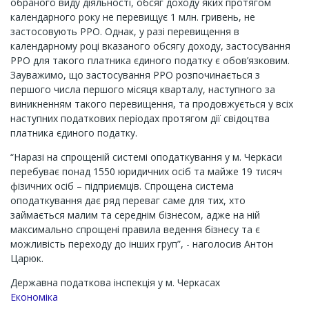
обраного виду діяльності, обсяг доходу яких протягом
календарного року не перевищує 1 млн. гривень, не
застосовують РРО. Однак, у разі перевищення в
календарному році вказаного обсягу доходу, застосування
РРО для такого платника єдиного податку є обов’язковим.
Зауважимо, що застосування РРО розпочинається з
першого числа першого місяця кварталу, наступного за
виникненням такого перевищення, та продовжується у всіх
наступних податкових періодах протягом дії свідоцтва
платника єдиного податку.
“Наразі на спрощеній системі оподаткування у м. Черкаси
перебуває понад 1550 юридичних осіб та майже 19 тисяч
фізичних осіб – підприємців. Спрощена система
оподаткування дає ряд переваг саме для тих, хто
займається малим та середнім бізнесом, адже на ній
максимально спрощені правила ведення бізнесу та є
можливість переходу до інших груп”, - наголосив Антон
Царюк.
Державна податкова інспекція у м. Черкасах
Економіка