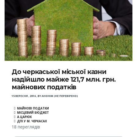
До черкаської міської казни
надійшло майже 121,7 млн. грн.
майнових податків
15 ВЕРЕСНЯ , 2016
,
BY
АНОНІМ (НЕ ПЕРЕВІРЕНО)
МАЙНОВІ ПОДАТКИ
МІСЦЕВИЙ БЮДЖЕТ
А.ЦАРЮК
ДПІ У М. ЧЕРКАСАХ
18 переглядів