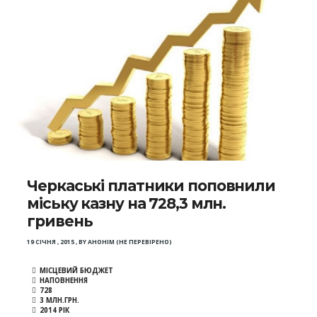
Черкаські платники поповнили
міську казну на 728,3 млн.
гривень
19 СІЧНЯ , 2015
,
BY
АНОНІМ (НЕ ПЕРЕВІРЕНО)
МІСЦЕВИЙ БЮДЖЕТ
НАПОВНЕННЯ
728
3 МЛН.ГРН.
2014 РІК