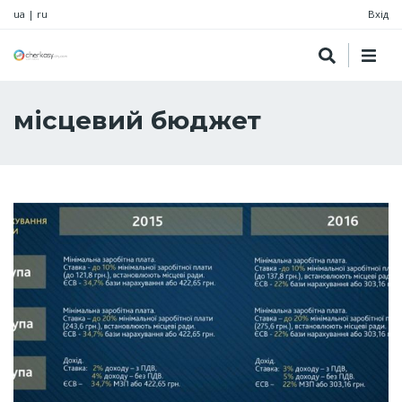
ua
|
ru
Вхід
місцевий бюджет