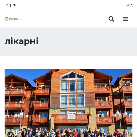
ua
|
ru
Вхід
лікарні