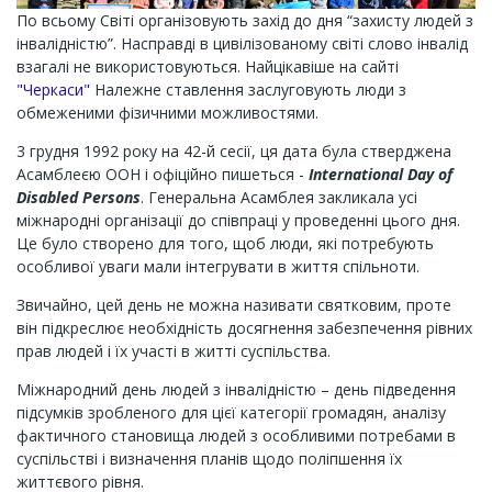
По всьому Світі організовують захід до дня “захисту людей з
інвалідністю”. Насправді в цивілізованому світі слово інвалід
взагалі не використовуються. Найцікавіше на сайті
"Черкаси"
Належне ставлення заслуговують люди з
обмеженими фізичними можливостями.
3 грудня 1992 року на 42-й сесії, ця дата була стверджена
Асамблеєю ООН і офіційно пишеться -
International Day of
Disabled Persons
. Генеральна Асамблея закликала усі
міжнародні організації до співпраці у проведенні цього дня.
Це було створено для того, щоб люди, які потребують
особливої уваги мали інтегрувати в життя спільноти.
Звичайно, цей день не можна називати святковим, проте
він підкреслює необхідність досягнення забезпечення рівних
прав людей і їх участі в житті суспільства.
Міжнародний день людей з інвалідністю – день підведення
підсумків зробленого для цієї категорії громадян, аналізу
фактичного становища людей з особливими потребами в
суспільстві і визначення планів щодо поліпшення їх
життєвого рівня.