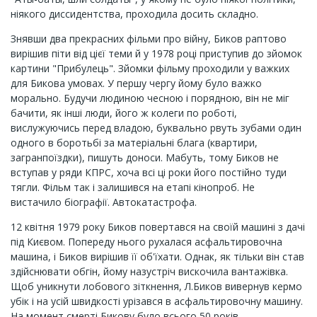
ніякого диссидентства, проходила досить складно.
Знявши два прекрасних фільми про війну, Биков раптово
вирішив піти від цієї теми й у 1978 році приступив до зйомок
картини "Прибулець". Зйомки фільму проходили у важких
для Бикова умовах. У першу чергу йому було важко
морально. Будучи людиною чесною і порядною, він не міг
бачити, як інші люди, його ж колеги по роботі,
вислужуючись перед владою, буквально рвуть зубами один
одного в боротьбі за матеріальні блага (квартири,
загранпоїздки), пишуть доноси. Мабуть, тому Биков не
вступав у ряди КПРС, хоча всі ці роки його постійно туди
тягли. Фільм так і залишився на етапі кінопроб. Не
вистачило біографії. Автокатастрофа.
12 квітня 1979 року Биков повертався на своїй машині з дачі
під Києвом. Попереду нього рухалася асфальтировочна
машина, і Биков вирішив її об'їхати. Однак, як тільки він став
здійснювати обгін, йому назустріч вискочила вантажівка.
Щоб уникнути лобового зіткнення, Л.Биков вивернув кермо
убік і на усій швидкості урізався в асфальтировочну машину.
На момент смерті Бикову було всього 50 років.