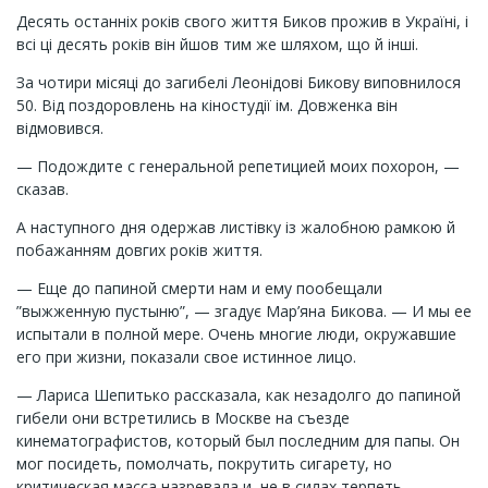
Десять останніх років свого життя Биков прожив в Україні, і
всі ці десять років він йшов тим же шляхом, що й інші.
За чотири місяці до загибелі Леонідові Бикову виповнилося
50. Від поздоровлень на кіностудії ім. Довженка він
відмовився.
— Подождите с генеральной репетицией моих похорон, —
сказав.
А наступного дня одержав листівку із жалобною рамкою й
побажанням довгих років життя.
— Еще до папиной смерти нам и ему пообещали
”выжженную пустыню”, — згадує Мар’яна Бикова. — И мы ее
испытали в полной мере. Очень многие люди, окружавшие
его при жизни, показали свое истинное лицо.
— Лариса Шепитько рассказала, как незадолго до папиной
гибели они встретились в Москве на съезде
кинематографистов, который был последним для папы. Он
мог посидеть, помолчать, покрутить сигарету, но
критическая масса назревала и, не в силах терпеть