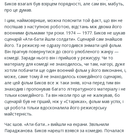
Биков взагалі був взірцем порядності, але сам він, мабуть,
про це думав.
І цим, найімовірніше, можна пояснити той факт, що він не
поспішав з наступною роботою, відстань між двома його
воєнними фільмами три роки. 1974 — 1977. Биков не шукав
сценарій «Ати-бати йшли солдати». Сценарій сам знайшов
його. Та режисер не одразу погодився знімати цей фільм.
Він прагнув повернутися до свого улюбленого жанру —
комедії. Заради нього він і прийшов у режисуру. Чи то
матеріалу для комедії не знаходилось, чи там, нагорі, дуже
хотіли побачити ще один воєнний фільм у його виконанні, і,
може, саме тому й не знаходилось комедійного сценарію,
але цей фільм Биков все ж таки зняв, хоча перед тим він
знаходив і пропонував багато літературного матеріалу і не
тільки комедійного. Та він ніколи про це не жалкував, бо
сценарій був не гірший, ніж у «Стариках», фільм мав успіх, і
ця робота тільки вдосконалила його режисерську
майстерність.
Час ішов. «Ати-бати...» вийшли на екрани. Звільнили
Параджанова. Биков нарешті взявся за комедію. Почалася