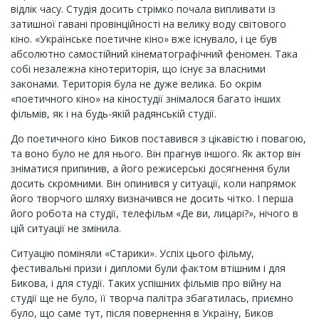
відлік часу. Студія досить стрімко почала випливати із
затишної гавані провінційності на велику воду світового
кіно. «Українське поетичне кіно» вже існувало, і це був
абсолютно самостійний кінематографічний феномен. Така
собі незалежна кінотериторія, що існує за власними
законами. Територія була не дуже велика. Бо окрім
«поетичного кіно» на кіностудії знімалося багато інших
фільмів, як і на будь-якій радянській студії.
До поетичного кіно Биков поставився з цікавістю і повагою,
та воно було не для нього. Він прагнув іншого. Як актор він
зніматися припинив, а його режисерські досягнення були
досить скромними. Він опинився у ситуації, коли напрямок
його творчого шляху визначився не досить чітко. І перша
його робота на студії, телефільм «Де ви, лицарі?», нічого в
цій ситуації не змінила.
Ситуацію поміняли «Старики». Успіх цього фільму,
фестивальні призи і дипломи були фактом втішним і для
Бикова, і для студії. Таких успішних фільмів про війну на
студії ще не було, її творча палітра збагатилась, приємно
було, що саме тут, після повернення в Україну, Биков