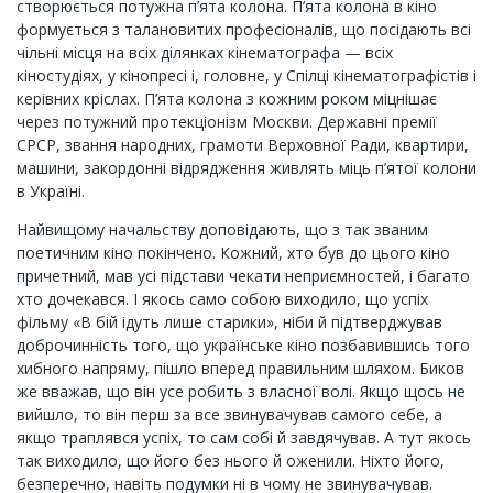
створюється потужна п’ята колона. П’ята колона в кіно
формується з талановитих професіоналів, що посідають всі
чільні місця на всіх ділянках кінематографа — всіх
кіностудіях, у кінопресі і, головне, у Спілці кінематографістів і
керівних кріслах. П’ята колона з кожним роком міцнішає
через потужний протекціонізм Москви. Державні премії
СРСР, звання народних, грамоти Верховної Ради, квартири,
машини, закордонні відрядження живлять міць п’ятої колони
в Україні.
Найвищому начальству доповідають, що з так званим
поетичним кіно покінчено. Кожний, хто був до цього кіно
причетний, мав усі підстави чекати неприємностей, і багато
хто дочекався. І якось само собою виходило, що успіх
фільму «В бій ідуть лише старики», ніби й підтверджував
доброчинність того, що українське кіно позбавившись того
хибного напряму, пішло вперед правильним шляхом. Биков
же вважав, що він усе робить з власної волі. Якщо щось не
вийшло, то він перш за все звинувачував самого себе, а
якщо траплявся успіх, то сам собі й завдячував. А тут якось
так виходило, що його без нього й оженили. Ніхто його,
безперечно, навіть подумки ні в чому не звинувачував.