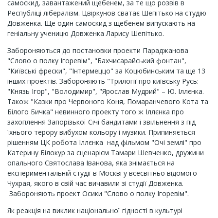
самоскид, завантажений щебенем, за те що розвів в
Республіці лібералізм. Цвіркунов сватає Шепітько на студію
Довженка. Ще один самоскид з щебенем випускають на
геніальну ученицю Довженка Ларису Шепітько.
Забороняються до постановки проекти Параджанова
"Слово о полку Ігоревім", "Бахчисарайський фонтан",
"Київські фрески", "Інтермеццо" за Коцюбинським та ще 13
інших проектів. Забороняють "Трилогії про київську Русь:
"Князь Ігор", "Володимир", "Ярослав Мудрий" – Ю. Іллєнка.
Також "Казки про Червоного Коня, Помаранчевого Кота та
Білого Бичка" невинного проекту того ж Іллєнка про
захоплення Запорізької Січі бандитами і звільнення з під
їхнього терору вибухом кольору і музики. Припиняється
рішенням ЦК робота Іллєнка над фільмом "Очі землі" про
Катерину Білокур за сценарієм Тамари Шевченко, дружини
опального Святослава Іванова, яка знімається на
експериментальній студії в Москві у всесвітньо відомого
Чухрая, якого в свій час вичавили зі студії Довженка.
Забороняють проект Осики "Слово о полку Ігоревім".
Як реакція на виклик національної гідності в культурі