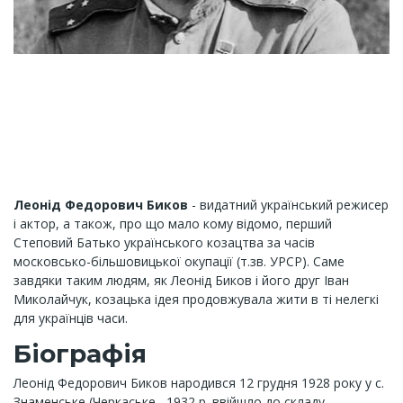
Леонід Федорович Биков
- видатний український режисер
і актор, а також, про що мало кому відомо, перший
Степовий Батько українського козацтва за часів
московсько-більшовицької окупації (т.зв. УРСР). Саме
завдяки таким людям, як Леонід Биков і його друг Іван
Миколайчук, козацька ідея продовжувала жити в ті нелегкі
для українців часи.
Біографія
Леонід Федорович Биков народився 12 грудня 1928 року у с.
Знаменське (Черкаське , 1932 р. ввійшло до складу