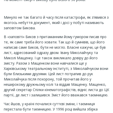
Минуло не так багато й часу після катастрофи, як з’явився з
якогось небуття документ, який і досі у побуті називають
заповітом Бикова.
В «заповіті» Биков з притаманним йому гумором писав про
те, як саме треба його ховати. Так що й сумнівів, що його
написав саме Биков, бути не могло. Власне кажучи, це був
лист, адресований одразу двом. Івану Миколайчуку та
Миколі Мащенку. І це також викликало довіру до його
змісту. Разом з Мащенком вони навчалися ще у
Харківському театральному інституті, з Миколайчуком вони
були близькими друзями. Цей лист потрапив до рук
Миколайчука після похорону, той прочитав його у
неширокому дружньому колі та віддав Мащенку. Мащенко,
другий секретар Спілки кінематографістів, відніс листа до ЦК
партії, де лист і залишився. Зміст його вважався таємницею.
Час йшов, у країні почалися суттєві зміни, і таємниця
перестала бути таємницею. У 1996 році вийшла збірка