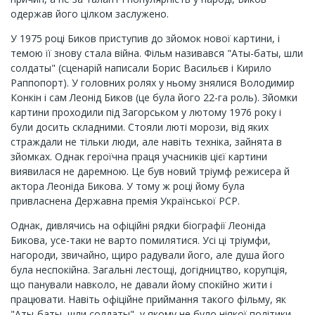
одержав його цілком заслужено.
У 1975 році Биков приступив до зйомок нової картини, і
темою її знову стала війна. Фільм називався "Аты-баты, шли
солдаты" (сценарій написали Борис Васильєв і Кирило
Раппопорт). У головних ролях у ньому знялися Володимир
Конкін і сам Леонід Биков (це була його 22-га роль). Зйомки
картини проходили під Загорськом у лютому 1976 року і
були досить складними. Стояли люті морози, від яких
страждали не тільки люди, але навіть техніка, зайнята в
зйомках. Однак героїчна праця учасників цієї картини
виявилася не даремною. Це був новий тріумф режисера й
актора Леоніда Бикова. У тому ж році йому була
привласнена Державна премія Української РСР.
Однак, дивлячись на офіційні рядки біографії Леоніда
Бикова, усе-таки не варто помилятися. Усі ці тріумфи,
нагороди, звичайно, щиро радували його, але душа його
була неспокійна. Загальні лестощі, догідництво, корупція,
що панували навколо, не давали йому спокійно жити і
працювати. Навіть офіційне приймання такого фільму, як
"Аты-баты, шли солдаты", у якому не було ніякої політики,