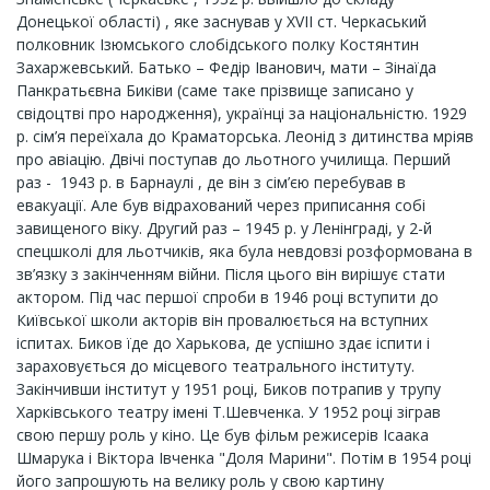
Донецької області) , яке заснував у XVII ст. Черкаський
полковник Ізюмського слобідського полку Костянтин
Захаржевський. Батько – Федір Іванович, мати – Зінаїда
Панкратьєвна Биківи (саме таке прізвище записано у
свідоцтві про народження), українці за національністю. 1929
р. сім’я переїхала до Краматорська. Леонід з дитинства мріяв
про авіацію. Двічі поступав до льотного училища. Перший
раз - 1943 р. в Барнаулі , де він з сім’єю перебував в
евакуації. Але був відрахований через приписання собі
завищеного віку. Другий раз – 1945 р. у Ленінграді, у 2-й
спецшколі для льотчиків, яка була невдовзі розформована в
зв’язку з закінченням війни. Після цього він вирішує стати
актором. Під час першої спроби в 1946 році вступити до
Київської школи акторів він провалюється на вступних
іспитах. Биков їде до Харькова, де успішно здає іспити і
зараховується до місцевого театрального інституту.
Закінчивши інститут у 1951 році, Биков потрапив у трупу
Харківського театру імені Т.Шевченка. У 1952 році зіграв
свою першу роль у кіно. Це був фільм режисерів Ісаака
Шмарука і Віктора Івченка "Доля Марини". Потім в 1954 році
його запрошують на велику роль у свою картину