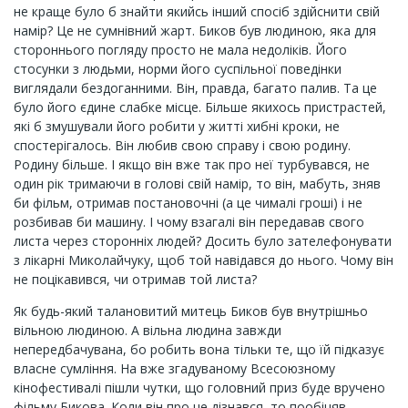
не краще було б знайти якийсь інший спосіб здійснити свій
намір? Це не сумнівний жарт. Биков був людиною, яка для
стороннього погляду просто не мала недоліків. Його
стосунки з людьми, норми його суспільної поведінки
виглядали бездоганними. Він, правда, багато палив. Та це
було його єдине слабке місце. Більше якихось пристрастей,
які б змушували його робити у житті хибні кроки, не
спостерігалось. Він любив свою справу і свою родину.
Родину більше. І якщо він вже так про неї турбувався, не
один рік тримаючи в голові свій намір, то він, мабуть, зняв
би фільм, отримав постановочні (а це чималі гроші) і не
розбивав би машину. І чому взагалі він передавав свого
листа через сторонніх людей? Досить було зателефонувати
з лікарні Миколайчуку, щоб той навідався до нього. Чому він
не поцікавився, чи отримав той листа?
Як будь-який талановитий митець Биков був внутрішньо
вільною людиною. А вільна людина завжди
непередбачувана, бо робить вона тільки те, що їй підказує
власне сумління. На вже згадуваному Всесоюзному
кінофестивалі пішли чутки, що головний приз буде вручено
фільму Бикова. Коли він про це дізнався, то пообіцяв