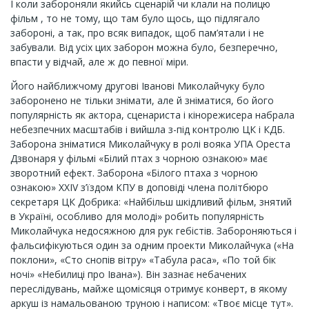
І коли забороняли якийсь сценарій чи клали на полицю
фільм , то не тому, що там було щось, що підлягало
забороні, а так, про всяк випадок, щоб пам’ятали і не
забували. Від усіх цих заборон можна було, безперечно,
впасти у відчай, але ж до певної міри.
Його найближчому другові Іванові Миколайчуку було
заборонено не тільки знімати, але й зніматися, бо його
популярність як актора, сценариста і кінорежисера набрала
небезпечних масштабів і вийшла з-під контролю ЦК і КДБ.
Заборона зніматися Миколайчуку в ролі вояка УПА Ореста
Дзвонаря у фільмі «Білий птах з чорною ознакою» має
зворотний ефект. Заборона «Білого птаха з чорною
ознакою» XXIV з’їздом КПУ в доповіді члена політбюро
секретаря ЦК Добрика: «Найбільш шкідливий фільм, знятий
в Україні, особливо для молоді» робить популярність
Миколайчука недосяжною для рук гебістів. Забороняються і
фальсифікуються один за одним проекти Миколайчука («На
поклони», «Сто снопів вітру» «Табула раса», «По той бік
ночі» «Небилиці про Івана»). Він зазнає небачених
переслідувань, майже щомісяця отримує конверт, в якому
аркуш із намальованою труною і написом: «Твоє місце тут».