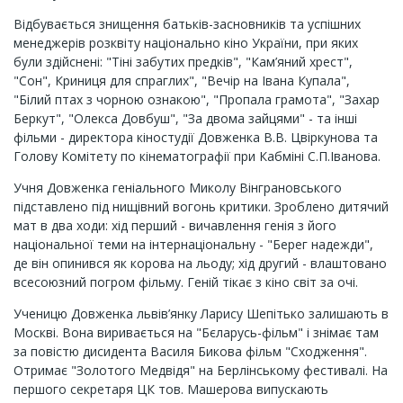
Відбувається знищення батьків-засновників та успішних
менеджерів розквіту національно кіно України, при яких
були здійснені: "Тіні забутих предків", "Кам’яний хрест",
"Сон", Криниця для спраглих", "Вечір на Івана Купала",
"Білий птах з чорною ознакою", "Пропала грамота", "Захар
Беркут", "Олекса Довбуш", "За двома зайцями" - та інші
фільми - директора кіностудії Довженка В.В. Цвіркунова та
Голову Комітету по кінематографії при Кабміні С.П.Іванова.
Учня Довженка геніального Миколу Вінграновського
підставлено під нищівний вогонь критики. Зроблено дитячий
мат в два ходи: хід перший - вичавлення генія з його
національної теми на інтернаціональну - "Берег надежди",
де він опинився як корова на льоду; хід другий - влаштовано
всесоюзний погром фільму. Геній тікає з кіно світ за очі.
Ученицю Довженка львів’янку Ларису Шепітько залишають в
Москві. Вона виривається на "Бєларусь-фільм" і знімає там
за повістю дисидента Василя Бикова фільм "Сходження".
Отримає "Золотого Медвідя" на Берлінському фестивалі. На
першого секретаря ЦК тов. Машерова випускають