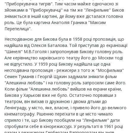
"Приборкувачка тигрів". Тим часом майже одночасно зі
зйомками в "Приборкувачці" на тім же "Ленфильме" Биков
знімається в іншій картині, де йому вже дісталася головна
роль. Це була картина Анатолія Граника "Максим
Перепелица".
Несподіваною для Бикова була в 1958 році пропозиція, що
надійшла від Олексія Баталова. Той приступав до екранізації
"Шинелі" М.В.Гоголя і запропонував Бикову головну роль.
Але керівництво харківського театру його до Москви тоді
не відпустило. У 1959 році Бикову надійшла ще одна
несподівана пропозиція - режисери з того ж "Мосфильма"
Семен Туманів і Георгій Щукин задумали знімати фільм
"Алешкина любовь" і на головну роль запросили саме його.
Коли фільм "Алешкина любовь" вийшов на екрани країни,
Бикова у Харькові вже не було. Остаточно порвавши з
театром, він виїхав із дружиною і двома дітьми до
Ленінграду, у місто, яке, власне, і привело його до великого
кінематографу. Рішенню переїхати в це місто чимало
сприяло і те, що Бикову пообіцяли на "Ленфильме" дати
спробувати себе в кінорежиссурі. У результаті в 1961 році
разом з режисером Гербертом Раппопортом він зняв