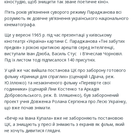
кіностудію, щоб знищити так зване поетичне кіно».
П’ять років ув’язнення суворого режиму Параджанова всі
розуміють як довічне ув’язнення українського національного
кінематографа.
Ще у вересні 1965 р. під час презентації у київському
кінотеатрі «Україна» картини С. Параджанова «Тіні забутих
предків» з різкою критикою арештів серед інтелігенції,
виступали Іван Дзюба, Василь Стус і В’ячеслав Чорновіл.
Під їх листом тоді підписалося 140 присутніх.
У цей же час вийшла постанова ЦК про заборону готового
фільму «Криниця для спраглих» (сценарій І.Драча, реж.
Ю.Іллєнко) та незакінченого фільму «Перевірте свої
годинники» (сценарій Ліни Костенко та Аркадія
Добровольського, реж. В. Ілляшенко), був заборонений
проект учня Довженка Ролана Сергієнка про Лесю Українку,
що вже почав знімати.
«Вечір на Івана Купала» вже не забороняють постановою
ЦК, а знищують у пресі й знімають з екранів як фільм, який
не хочуть дивитися глядачі.