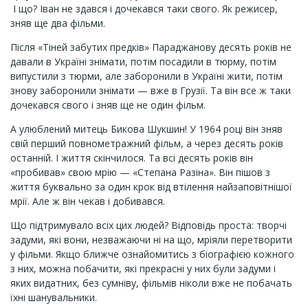
І що? Іван не здався і дочекався таки свого. Як режисер,
зняв ще два фільми.
Після «Тіней забутих предків» Параджанову десять років не
давали в Україні знімати, потім посадили в тюрму, потім
випустили з тюрми, але заборонили в Україні жити, потім
знову заборонили знімати — вже в Грузії. Та він все ж таки
дочекався свого і зняв ще не один фільм.
А улюблений митець Бикова Шукшин! У 1964 році він зняв
свій перший повнометражний фільм, а через десять років
останній. І життя скінчилося. Та всі десять років він
«пробивав» свою мрію — «Степана Разіна». Він пішов з
життя буквально за один крок від втілення найзаповітнішої
мрії. Але ж він чекав і добивався.
Що підтримувало всіх цих людей? Відповідь проста: творчі
задуми, які вони, незважаючи ні на що, мріяли перетворити
у фільми. Якщо ближче ознайомитись з біографією кожного
з них, можна побачити, які прекрасні у них були задуми і
яких видатних, без сумніву, фільмів ніколи вже не побачать
їхні шанувальники.