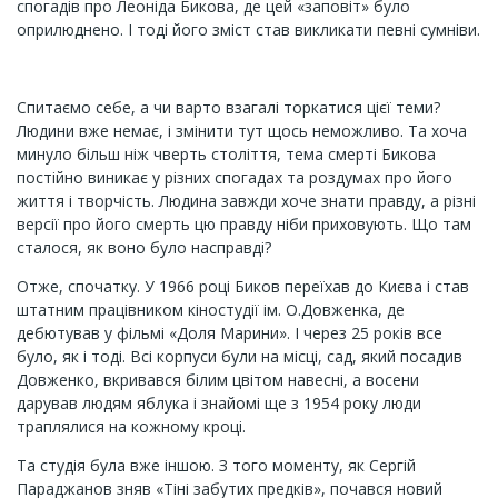
спогадів про Леоніда Бикова, де цей «заповіт» було
оприлюднено. І тоді його зміст став викликати певні сумніви.
Спитаємо себе, а чи варто взагалі торкатися цієї теми?
Людини вже немає, і змінити тут щось неможливо. Та хоча
минуло більш ніж чверть століття, тема смерті Бикова
постійно виникає у різних спогадах та роздумах про його
життя і творчість. Людина завжди хоче знати правду, а різні
версії про його смерть цю правду ніби приховують. Що там
сталося, як воно було насправді?
Отже, спочатку. У 1966 році Биков переїхав до Києва і став
штатним працівником кіностудії ім. О.Довженка, де
дебютував у фільмі «Доля Марини». І через 25 років все
було, як і тоді. Всі корпуси були на місці, сад, який посадив
Довженко, вкривався білим цвітом навесні, а восени
дарував людям яблука і знайомі ще з 1954 року люди
траплялися на кожному кроці.
Та студія була вже іншою. З того моменту, як Сергій
Параджанов зняв «Тіні забутих предків», почався новий