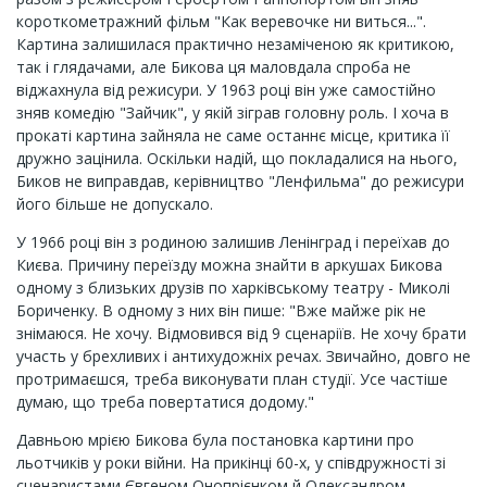
короткометражний фільм "Как веревочке ни виться...".
Картина залишилася практично незаміченою як критикою,
так і глядачами, але Бикова ця маловдала спроба не
віджахнула від режисури. У 1963 році він уже самостійно
зняв комедію "Зайчик", у якій зіграв головну роль. І хоча в
прокаті картина зайняла не саме останнє місце, критика її
дружно зацінила. Оскільки надій, що покладалися на нього,
Биков не виправдав, керівництво "Ленфильма" до режисури
його більше не допускало.
У 1966 році він з родиною залишив Ленінград і переїхав до
Києва. Причину переїзду можна знайти в аркушах Бикова
одному з близьких друзів по харківському театру - Миколі
Бориченку. В одному з них він пише: "Вже майже рік не
знімаюся. Не хочу. Відмовився від 9 сценаріїв. Не хочу брати
участь у брехливих і антихудожніх речах. Звичайно, довго не
протримаєшся, треба виконувати план студії. Усе частіше
думаю, що треба повертатися додому."
Давньою мрією Бикова була постановка картини про
льотчиків у роки війни. На прикінці 60-х, у співдружності зі
сценаристами Євгеном Онопрієнком й Олександром