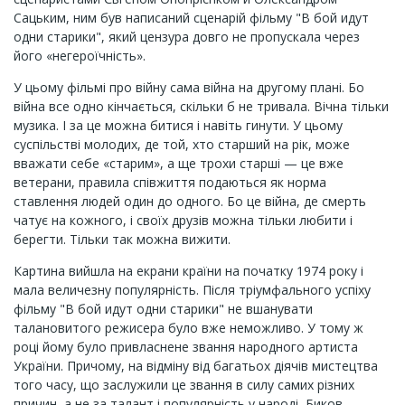
Сацьким, ним був написаний сценарій фільму "В бой идут
одни старики", який цензура довго не пропускала через
його «негероїчність».
У цьому фільмі про війну сама війна на другому плані. Бо
війна все одно кінчається, скільки б не тривала. Вічна тільки
музика. І за це можна битися і навіть гинути. У цьому
суспільстві молодих, де той, хто старший на рік, може
вважати себе «старим», а ще трохи старші — це вже
ветерани, правила співжиття подаються як норма
ставлення людей один до одного. Бо це війна, де смерть
чатує на кожного, і своїх друзів можна тільки любити і
берегти. Тільки так можна вижити.
Картина вийшла на екрани країни на початку 1974 року і
мала величезну популярність. Після тріумфального успіху
фільму "В бой идут одни старики" не вшанувати
талановитого режисера було вже неможливо. У тому ж
році йому було привласнене звання народного артиста
України. Причому, на відміну від багатьох діячів мистецтва
того часу, що заслужили це звання в силу самих різних
причин, а не за талант і популярність у народі, Биков