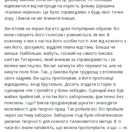
відмовитися від нагороди на користь фільму Шукшина
«Калина червона». Це було справедливо з будь-якої точки
зору. І Биков не міг вчинити інакше.
Він втілив на екрані багато дуже популярних образів. Всі
вони говорять його голосом і усміхаються, як він. В
кожному з них є частка його особистості. Але від кожного з
них його, зрозуміло, відділяє певна відстань. Більша чи
менша. Найбільше, мабуть, схожий на самого Бикова
капітан Титаренко, який воював за справедливість і за
велике мистецтво. Він міг загинути або перемогти, але не
кинути поле бою. Так, у Бикова були труднощі з втіленням
своїх задумів. Він щось пропонував, а його пропозиції
відкидались. Іноді брутально. Досить згадати історію зі
сценарієм «Не стріляйте у білих лебедів». Сценарій вже був
майже прийнятий, а потім його заборонили, фактично без
пояснень. І що? Биков продовжував шукати і знаходити
можливості для творчої праці. Так робили всі. Всі пройшли
через систему заборон. Заборони тоді були обов’язковою
умовою творчості для кожного талановитого митця. В ті
часи всі знали напам’ять, що можна пропонувати, а що — ні.