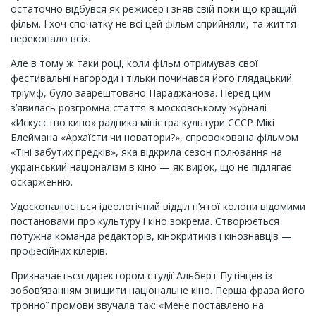
остаточно відбувся як режисер і зняв свій поки що кращий
фільм. І хоч спочатку не всі цей фільм сприйняли, та життя
переконало всіх.
Але в тому ж таки році, коли фільм отримував свої
фестивальні нагороди і тільки починався його глядацький
тріумф, було заарештовано Параджанова. Перед цим
з’явилась розгромна стаття в московському журналі
«Искусство кино» радника міністра культури СССР Мікі
Блеймана «Архаїсти чи новатори?», спровокована фільмом
«Тіні забутих предків», яка відкрила сезон полювання на
український націоналізм в кіно — як вирок, що не підлягає
оскарженню.
Удосконалюється ідеологічний відділ п’ятої колони відомими
постановами про культуру і кіно зокрема. Створюється
потужна команда редакторів, кінокритиків і кінознавців —
професійних кілерів.
Призначається директором студії Альберт Путінцев із
зобов’язанням знищити національне кіно. Перша фраза його
тронної промови звучала так: «Мене поставлено на