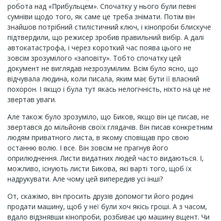
робота над «Прибульцем». Спочатку у нього були певні
сумніви щодо того, як саме це треба знімати. Потім він
знайшов потрібний стилістичний ключ, і кінопроби блискуче
підтвердили, що режисер зробив правильний вибір. А далі
автокатастрофа, і через короткий час поява цього не
зовсім зрозумілого «заповіту». Тобто спочатку цей
документ не виглядав незрозумілим. Всім було ясно, що
відчувала людина, коли писала, яким має бути її власний
похорон. І якщо і була тут якась нелогічність, ніхто на це не
звертав уваги.
Але також було зрозуміло, що Биков, якщо він це писав, не
звертався до мільйонів своїх глядачів. Він писав конкретним
людям приватного листа, в якому сповіщав про свою
останню волю. І все. Він зовсім не прагнув його
оприлюднення. Листи видатних людей часто видаються. І,
можливо, існують листи Бикова, які варті того, щоб їх
надрукувати. Але чому цей випередив усі інші?
От, скажімо, він просить друзів допомогти його родині
продати машину, щоб у неї були хоч якісь гроші. А з часом,
вдало відзнявши кінопроби, розбиває цю машину вщент. Чи