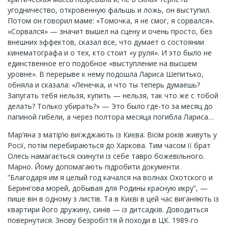
угодничество, откровенную фальшь и ложь, он выступил.
Потом он говорил маме: «Томочка, я не смог, я сорвался».
«Сорвался» — значит вышел на сцену и очень просто, без
внешних эффектов, сказал все, что думает о состоянии
кинематографа и о тех, кто стоит «у руля». И это было не
единственное его подобное «выступление на высшем
уровне». В перерыве к нему подошла Лариса Шепитько,
обняла и сказала: «Ленечка, и что ты теперь думаешь?
Запугать тебя нельзя, купить — нельзя, так что же с тобой
делать? Только убирать?» — Это было где-то за месяц до
папиной гибели, а через полтора месяца погибла Лариса…
Мар’яна з матір’ю виїжджають із Києва. Вісім років живуть у
Росії, потім перебираються до Харкова. Тим часом її брат
Олесь намагається скинути із себе тавро божевільного.
Марно. Йому допомагають підробити документи.
”Благодаря им я целый год качался на волнах Охотского и
Берингова морей, добывая для Родины красную икру”, —
пише він в одному з листів. Та в Києві в цей час виганяють із
квартири його дружину, синів — із дитсадків. Доводиться
повернутися. Знову безробіття й походи в ЦК. 1989-го