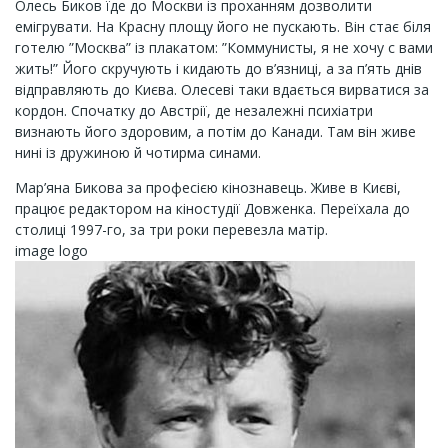
Олесь Биков їде до Москви із проханням дозволити
емігрувати. На Красну площу його не пускають. Він стає біля
готелю ”Москва” із плакатом: ”Коммунисты, я не хочу с вами
жить!” Його скручують і кидають до в’язниці, а за п’ять днів
відправляють до Києва. Олесеві таки вдається вирватися за
кордон. Спочатку до Австрії, де незалежні психіатри
визнають його здоровим, а потім до Канади. Там він живе
нині із дружиною й чотирма синами.
Мар’яна Бикова за професією кінознавець. Живе в Києві,
працює редактором на кіностудії Довженка. Переїхала до
столиці 1997-го, за три роки перевезла матір.
image logo