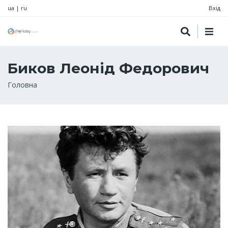
ua
|
ru
Вхід
Биков Леонід Федорович
Рядок
Головна
навіґації