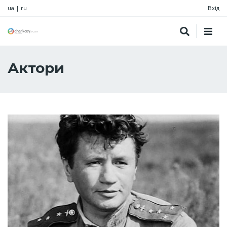
ua
|
ru
Вхід
Актори