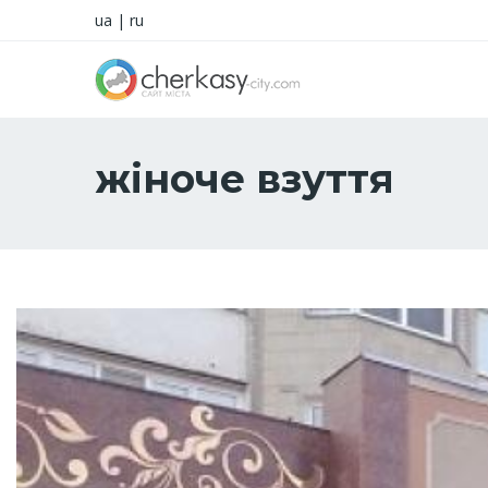
ua
|
ru
жіноче взуття