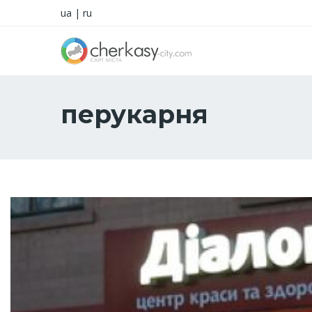
ua
|
ru
перукарня