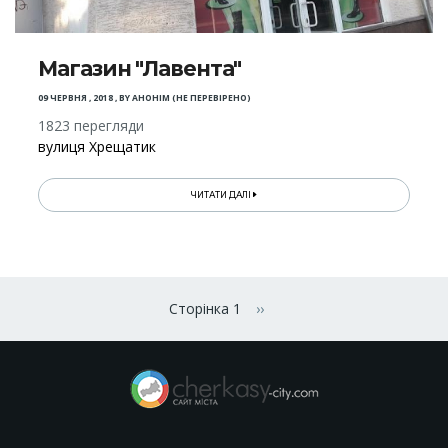
Магазин "Лавента"
09 ЧЕРВНЯ , 2018
,
BY
АНОНІМ (НЕ ПЕРЕВІРЕНО)
1823 перегляди
вулиця Хрещатик
ЧИТАТИ ДАЛІ
Розбивка
на
Сторінка 1
››
Наступна сторінка
сторінки