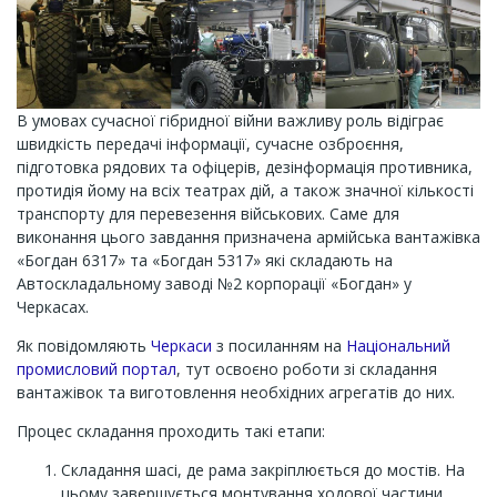
В умовах сучасної гібридної війни важливу роль відіграє
швидкість передачі інформації, сучасне озброєння,
підготовка рядових та офіцерів, дезінформація противника,
протидія йому на всіх театрах дій, а також значної кількості
транспорту для перевезення військових. Саме для
виконання цього завдання призначена армійська вантажівка
«Богдан 6317» та «Богдан 5317» які складають на
Автоскладальному заводі №2 корпорації «Богдан» у
Черкасах.
Як повідомляють
Черкаси
з посиланням на
Національний
промисловий портал
, тут освоєно роботи зі складання
вантажівок та виготовлення необхідних агрегатів до них.
Процес складання проходить такі етапи:
Складання шасі, де рама закріплюється до мостів. На
цьому завершується монтування ходової частини