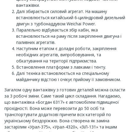
вантажівки.
Далі збирається силовий агрегат. На машину
встановлюється китайський 6-циліндровий дизельний
двигун з турбонаддувом Weichai Power.
Паралельно відбувається збір кабін, яка
встановлюється на раму після закріплення двигуна і
паливних агрегатів.
Наступним етапом є доладні роботи, закріплення
необхідних агрегатів, випробовування, та
обкатування на території підприємства.
Встановлення платформи з лавками і тенту.
Далі техніка встановлюється на спеціальному
майданчику відстою і очікує прийому її замовником.
Загалом одну вантажівку з готових деталей можна скласти
за 3 робочі зміни. Саме такий цикл складання. Нагадаємо,
що вантажівка «Богдан 6317» є автомобілем підвищеної
прохідності. Вона може перевозити до 50 осіб та
транспортувати додаткові причепи всіх категорій по
українському бездоріжжю. Вона створена як заміна
застарілим «Урал-375», «Урал-4320», «ЗіЛ-131» та іншим