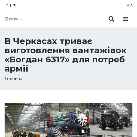
ua
|
ru
Вхід
В Черкасах триває
виготовлення вантажівок
«Богдан 6317» для потреб
армії
Рядок
Головна
навіґації