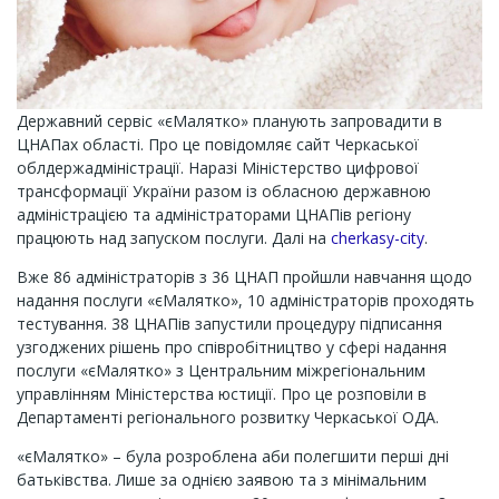
Державний сервіс «єМалятко» планують запровадити в
ЦНАПах області. Про це повідомляє сайт Черкаської
облдержадміністрації. Наразі Міністерство цифрової
трансформації України разом із обласною державною
адміністрацією та адміністраторами ЦНАПів регіону
працюють над запуском послуги. Далі на
cherkasy-city
.
Вже 86 адміністраторів з 36 ЦНАП пройшли навчання щодо
надання послуги «єМалятко», 10 адміністраторів проходять
тестування. 38 ЦНАПів запустили процедуру підписання
узгоджених рішень про співробітництво у сфері надання
послуги «єМалятко» з Центральним міжрегіональним
управлінням Міністерства юстиції. Про це розповіли в
Департаменті регіонального розвитку Черкаської ОДА.
«єМалятко» – була розроблена аби полегшити перші дні
батьківства. Лише за однією заявою та з мінімальним