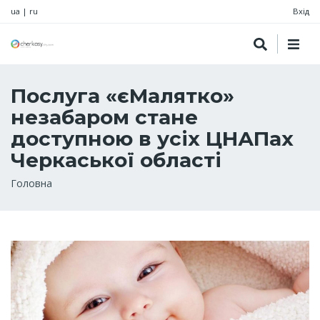
ua
|
ru
Вхід
Послуга «єМалятко»
незабаром стане
доступною в усіх ЦНАПах
Черкаської області
Рядок
Головна
навіґації