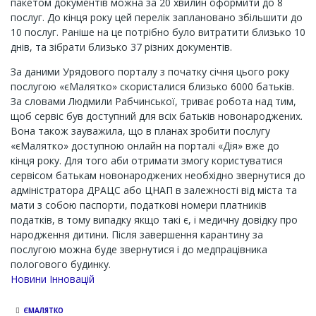
пакетом документів можна за 20 хвилин оформити до 8
послуг. До кінця року цей перелік заплановано збільшити до
10 послуг. Раніше на це потрібно було витратити близько 10
днів, та зібрати близько 37 різних документів.
За даними Урядового порталу з початку січня цього року
послугою «єМалятко» скористалися близько 6000 батьків.
За словами Людмили Рабчинської, триває робота над тим,
щоб сервіс був доступний для всіх батьків новонароджених.
Вона також зауважила, що в планах зробити послугу
«єМалятко» доступною онлайн на порталі «Дія» вже до
кінця року. Для того аби отримати змогу користуватися
сервісом батькам новонароджених необхідно звернутися до
адміністратора ДРАЦС або ЦНАП в залежності від міста та
мати з собою паспорти, податкові номери платників
податків, в тому випадку якщо такі є, і медичну довідку про
народження дитини. Після завершення карантину за
послугою можна буде звернутися і до медпрацівника
пологового будинку.
Новини Інновацій
ЄМАЛЯТКО