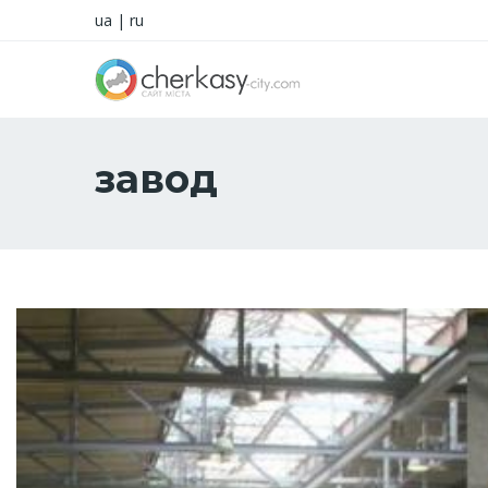
ua
|
ru
завод