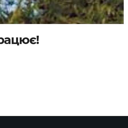
рацює!