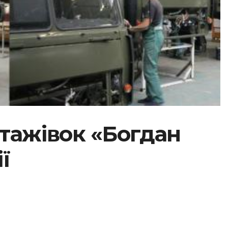
нтажівок «Богдан
ї