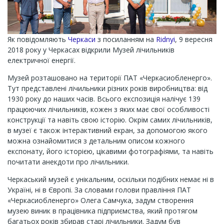
Як повідомляють
Черкаси
з посиланням на
Ridnyi
, 9 вересня
2018 року у Черкасах відкрили Музей лічильників
електричної енергії.
Музей розташовано на території ПАТ «Черкасиобленерго».
Тут представлені лічильники різних років виробництва: від
1930 року до наших часів. Всього експозиція налічує 139
працюючих лічильників, кожен з яких має свої особливості
конструкції та навіть свою історію. Окрім самих лічильників,
в музеї є також інтерактивний екран, за допомогою якого
можна ознайомитися з детальним описом кожного
експонату, його історією, цікавими фотографіями, та навіть
почитати анекдоти про лічильники.
Черкаський музей є унікальним, оскільки подібних немає ні в
Україні, ні в Європі. За словами голови правління ПАТ
«Черкасиобленерго» Олега Самчука, задум створення
музею виник в працівника підприємства, який протягом
багатьох років збирав старі лічильники. Задум був