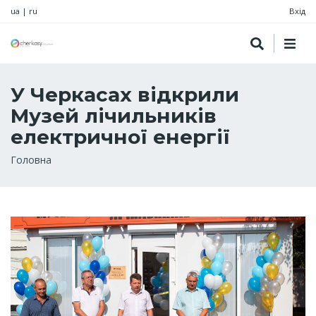
ua
|
ru
Вхід
У Черкасах відкрили
Музей лічильників
електричної енергії
Рядок
Головна
навіґації