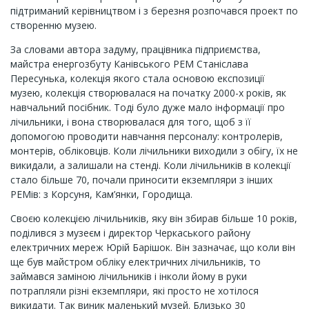
підтриманий керівництвом і з березня розпочався проект по
створенню музею.
За словами автора задуму, працівника підприємства,
майстра енергозбуту Канівського РЕМ Станіслава
Пересунька, колекція якого стала основою експозиції
музею, колекція створювалася на початку 2000-х років, як
навчальний посібник. Тоді було дуже мало інформації про
лічильники, і вона створювалася для того, щоб з її
допомогою проводити навчання персоналу: контролерів,
монтерів, обліковців. Коли лічильники виходили з обігу, їх не
викидали, а залишали на стенді. Коли лічильників в колекції
стало більше 70, почали приносити екземпляри з інших
РЕМів: з Корсуня, Кам’янки, Городища.
Своєю колекцією лічильників, яку він збирав більше 10 років,
поділився з музеєм і директор Черкаського району
електричних мереж Юрій Барішок. Він зазначає, що коли він
ще був майстром обліку електричних лічильників, то
займався заміною лічильників і інколи йому в руки
потрапляли різні екземпляри, які просто не хотілося
викидати. Так виник маленький музей. Близько 30