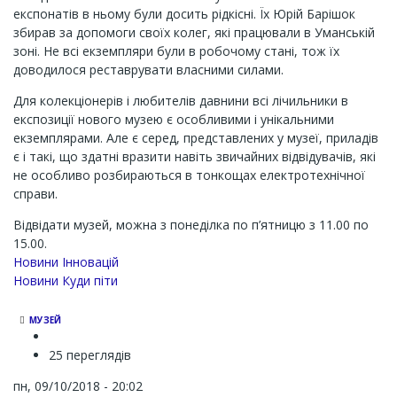
експонатів в ньому були досить рідкісні. Їх Юрій Барішок
збирав за допомоги своїх колег, які працювали в Уманській
зоні. Не всі екземпляри були в робочому стані, тож їх
доводилося реставрувати власними силами.
Для колекціонерів і любителів давнини всі лічильники в
експозиції нового музею є особливими і унікальними
екземплярами. Але є серед, представлених у музеї, приладів
є і такі, що здатні вразити навіть звичайних відвідувачів, які
не особливо розбираються в тонкощах електротехнічної
справи.
Відвідати музей, можна з понеділка по п’ятницю з 11.00 по
15.00.
Новини Інновацій
Новини Куди піти
МУЗЕЙ
25 переглядів
пн, 09/10/2018 - 20:02