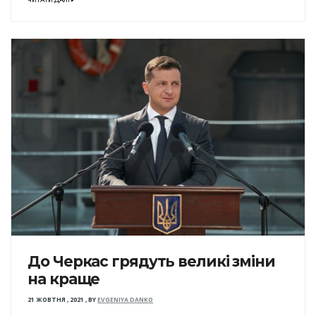
ЧИТАТИ ДАЛІ
До Черкас грядуть великі зміни
на краще
21 ЖОВТНЯ , 2021
,
BY
EVGENIYA DANKO