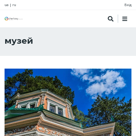
ua
|
ru
Вхід
музей