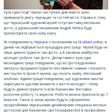
Культурні події Черкас наступних днів мають шанс
привернути увагу черкащан та гостей міста. Справа в тому,
що Черкаський художній музей готує виставку весільних
фото, а український письменник Андрій Любка буде
презентувати свою нову книгу.
Як повідомляють
Черкаси
з посиланням на
ck.oblast.online,
в
даний час відбувається процедура реєстрації. Музей буде не
лише демонструвати такі фото, а й закликає майбутніх
молодят робити такі фото. Департамент культури
міськадміністрації повідомляє, що всі фотохудожники
зможуть продемонструвати свої вміння і навики і показати
мистецтво в проекті музею, що носить назву «Весільний
альбом». Адміністрація повідомляє, що художники змогли
зафіксувати щасливі моменти з життя молодят і тепер
будуть демонструвати їх всім бажаючим. Виставка
розпочне роботу 12 вересня. Роботи можна приносити до 7
вересня. Також в залах музею будуть оформленні
професійними черкаськими дизайнерами спеціальні весільні
фотозони для бажаючих сфотографуватися в професійних