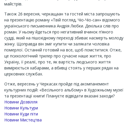
майстрів.
Також 26 вересня, черкащаан та гостей міста запрошують
на презентацію роману «Твій погляд, Чіо-Чіо-сан» відомого
українського письменника Андрія Любки. Декілька слів про
роман. У ньому йдеться про негативний вчинок п’яного
судді, який на пішохідному переході збиває насмерть молоду
жінку. Щоправда він зміг купити чи залякати чоловіка
померлої. Останній готовий на все, щоб помститися. Отже,
це психологічний трилер про сучасне наше життя, про
Україну, її реалії, про те, як вартість людського життя
вимірюється хабарами, а вбивці стоять у перших рядах на
церковних службах.
Отже, вересень у Черкасах пройде під акомпанемент
культурних подій: «Весільного альбому» в Художньому музеї
та презентації книги! Плануєте відвідати вказані заходи?
Новини Дозвілля
Новини Культури
Новини Куди піти
Новини Мистецтва