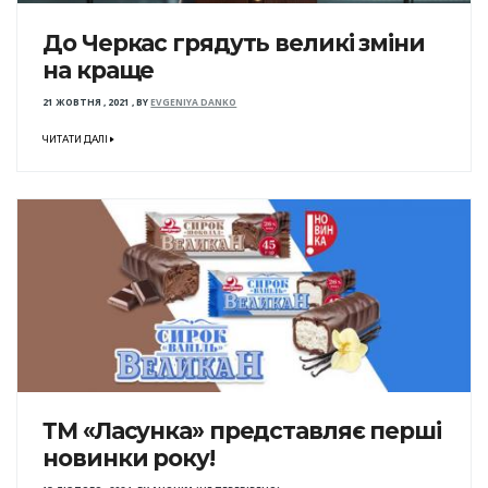
До Черкас грядуть великі зміни
на краще
21 ЖОВТНЯ , 2021
,
BY
EVGENIYA DANKO
ЧИТАТИ ДАЛІ
ТМ «Ласунка» представляє перші
новинки року!