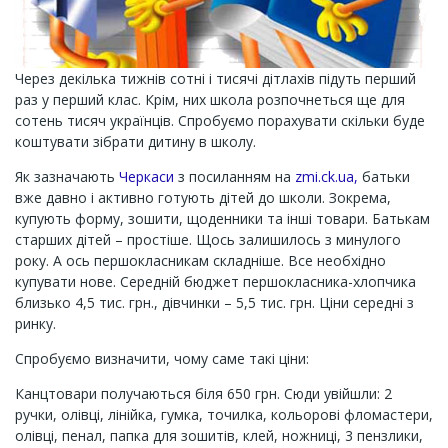
Через декілька тижнів сотні і тисячі дітлахів підуть перший
раз у перший клас. Крім, них школа розпочнеться ще для
сотень тисяч українців. Спробуємо порахувати скільки буде
коштувати зібрати дитину в школу.
Як зазначають
Черкаси
з посиланням на
zmi.ck.ua,
батьки
вже давно і активно готують дітей до школи. Зокрема,
купують форму, зошити, щоденники та інші товари. Батькам
старших дітей – простіше. Щось залишилось з минулого
року. А ось першокласникам складніше. Все необхідно
купувати нове. Середній бюджет першокласника-хлопчика
близько 4,5 тис. грн., дівчинки – 5,5 тис. грн. Ціни середні з
ринку.
Спробуємо визначити, чому саме такі ціни:
Канцтовари получаються біля 650 грн. Сюди увійшли: 2
ручки, олівці, лінійка, гумка, точилка, кольорові фломастери,
олівці, пенал, папка для зошитів, клей, ножниці, 3 пензлики,