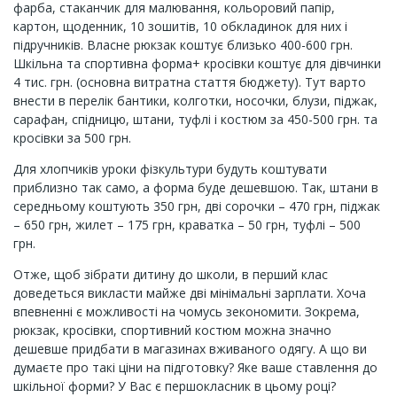
фарба, стаканчик для малювання, кольоровий папір,
картон, щоденник, 10 зошитів, 10 обкладинок для них і
підручників. Власне рюкзак коштує близько 400-600 грн.
Шкільна та спортивна форма+ кросівки коштує для дівчинки
4 тис. грн. (основна витратна стаття бюджету). Тут варто
внести в перелік бантики, колготки, носочки, блузи, піджак,
сарафан, спідницю, штани, туфлі і костюм за 450-500 грн. та
кросівки за 500 грн.
Для хлопчиків уроки фізкультури будуть коштувати
приблизно так само, а форма буде дешевшою. Так, штани в
середньому коштують 350 грн, дві сорочки – 470 грн, піджак
– 650 грн, жилет – 175 грн, краватка – 50 грн, туфлі – 500
грн.
Отже, щоб зібрати дитину до школи, в перший клас
доведеться викласти майже дві мінімальні зарплати. Хоча
впевненні є можливості на чомусь зекономити. Зокрема,
рюкзак, кросівки, спортивний костюм можна значно
дешевше придбати в магазинах вживаного одягу. А що ви
думаєте про такі ціни на підготовку? Яке ваше ставлення до
шкільної форми? У Вас є першокласник в цьому році?