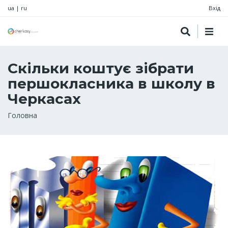
ua
|
ru
Вхід
Скільки коштує зібрати
першокласника в школу в
Черкасах
Рядок
Головна
навіґації