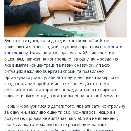
Бувають ситуації, коли до здачі контрольної роботи
залишаються лічені години, і єдиним варіантом є
замовити
контрольну
. І хоча це може здатися найбільш простим
рішенням, написання контрольної за одну ніч – завдання,
яке вимагає концентрації та певних навичок. У таких
ситуаціях важливо зберігати спокій та правильно
організувати роботу, аби встигнути не тільки завершити
завдання, але й зробити його якісно. У цій статті ми
розглянемо кілька корисних порад для тих, хто вирішив
відкласти підготовку до контрольної на останній момент.
Перш ніж зануритися в деталі того, як написати контрольну
за одну ніч, важливо оцінити свої можливості. Якщо ви
розумієте, що вам не вистачає часу або ви не впевнені у
своїх силах, то можливо варто розглянути варіант
замовити контрольну роботу у фахівців. Вони зможуть