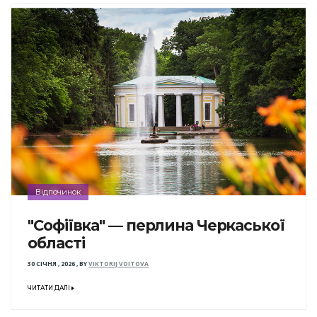
Відпочинок
"Софіївка" — перлина Черкаської
області
30 СІЧНЯ , 2026
,
BY
VIKTORIJ VOITOVA
ЧИТАТИ ДАЛІ