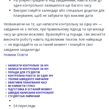
Регулярно працюйте над завданнями, навіть коли до
здачі контрольної залишилося ще багато часу.
Використовуйте календарі або спеціальні додатки для
планування, щоб не забувати про важливі дати.
Незважаючи на те, що написати контрольну за одну ніч —
завдання не з легких, при правильному підході та організації
часу це цілком можливо. Враховуйте ці поради, і ви зможете
виконати роботу навіть під великим тиском. Але найкраще
— не відкладайте на останній момент і плануйте свої
завдання заздалегідь!
Channel
Новини Освіти
НАПИСАТИ КОНТРОЛЬНУ ЗА НІЧ
НАПИСАТИ КОНТРОЛЬНУ ЗА НІЧ
ПОРАДИ ДЛЯ СТУДЕНТІВ
КОНТРОЛЬНА РОБОТА ЗА ОДНУ НІЧ
ТЕХНІКИ ШВИДКОГО НАВЧАННЯ
ЕФЕКТИВНЕ ПЛАНУВАННЯ ЧАСУ
ЯК УНИКНУТИ СТРЕСУ
ПІДГОТОВКА В ОСТАННІЙ МОМЕНТ
ШВИДКЕ НАПИСАННЯ КОНТРОЛЬНОЇ
СТУДЕНТСЬКІ ЛАЙФХАКИ
54 перегляди