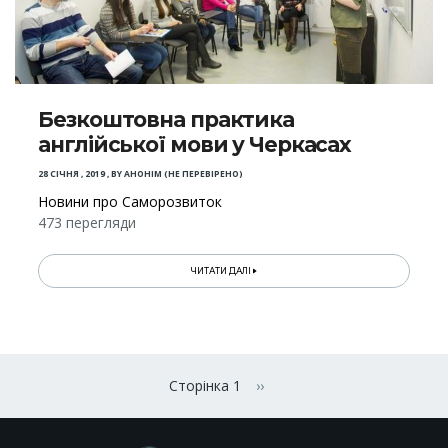
Безкоштовна практика
англійської мови у Черкасах
28 СІЧНЯ , 2019
,
BY
АНОНІМ (НЕ ПЕРЕВІРЕНО)
Новини про Саморозвиток
473 перегляди
ЧИТАТИ ДАЛІ
Розбивка
на
Сторінка 1
››
Наступна сторінка
сторінки