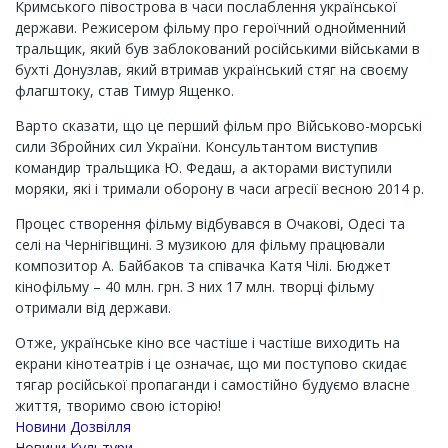
Кримського півострова в часи послаблення української
держави. Режисером фільму про героїчний однойменний
тральщик, який був заблокований російськими військами в
бухті Донузлав, який втримав український стяг на своєму
флагштоку, став Тимур Ященко.
Варто сказати, що це перший фільм про Військово-морські
сили Збройних сил України. Консультантом виступив
командир тральщика Ю. Федаш, а акторами виступили
моряки, які і тримали оборону в часи агресії весною 2014 р.
Процес створення фільму відбувався в Очакові, Одесі та
селі на Чернігівщині. З музикою для фільму працювали
композитор А. Байбаков та співачка Катя Чілі. Бюджет
кінофільму – 40 млн. грн. З них 17 млн. творці фільму
отримали від держави.
Отже, українське кіно все частіше і частіше виходить на
екрани кінотеатрів і це означає, що ми поступово скидає
тягар російської пропаганди і самостійно будуємо власне
життя, творимо свою історію!
Новини Дозвілля
Новини Культури