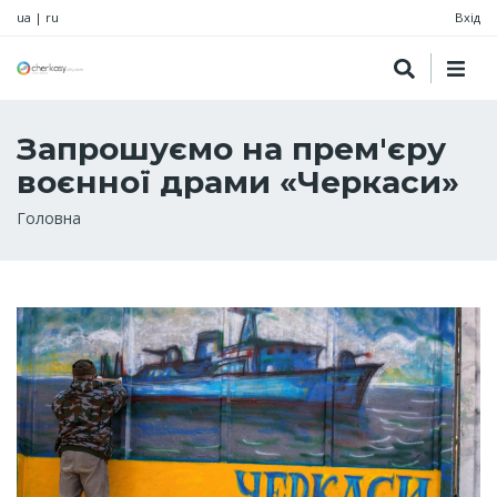
ua
|
ru
Вхід
Запрошуємо на прем'єру
воєнної драми «Черкаси»
Рядок
Головна
навіґації