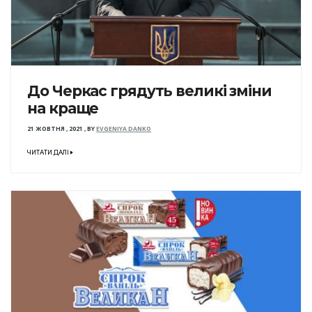
До Черкас грядуть великі зміни
на краще
21 ЖОВТНЯ , 2021
,
BY
EVGENIYA DANKO
ЧИТАТИ ДАЛІ