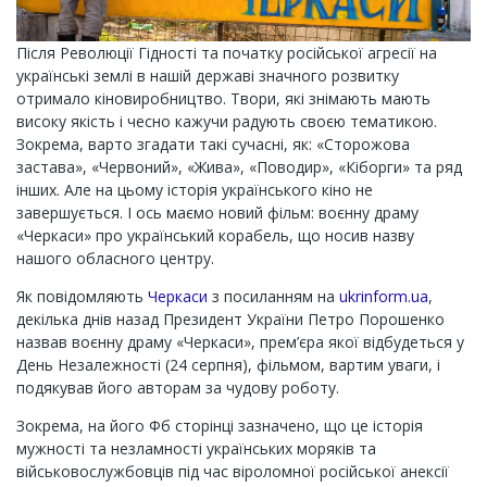
Після Революції Гідності та початку російської агресії на
українські землі в нашій державі значного розвитку
отримало кіновиробництво. Твори, які знімають мають
високу якість і чесно кажучи радують своєю тематикою.
Зокрема, варто згадати такі сучасні, як: «Сторожова
застава», «Червоний», «Жива», «Поводир», «Кіборги» та ряд
інших. Але на цьому історія українського кіно не
завершується. І ось маємо новий фільм: воєнну драму
«Черкаси» про український корабель, що носив назву
нашого обласного центру.
Як повідомляють
Черкаси
з посиланням на
ukrinform.ua
,
декілька днів назад Президент України Петро Порошенко
назвав воєнну драму «Черкаси», прем’єра якої відбудеться у
День Незалежності (24 серпня), фільмом, вартим уваги, і
подякував його авторам за чудову роботу.
Зокрема, на його Фб сторінці зазначено, що це історія
мужності та незламності українських моряків та
військовослужбовців під час віроломної російської анексії