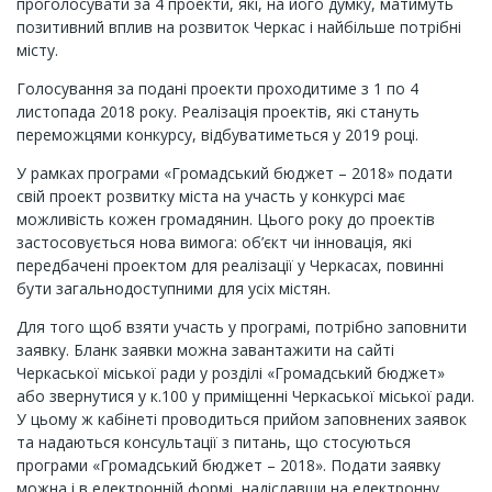
проголосувати за 4 проекти, які, на його думку, матимуть
позитивний вплив на розвиток Черкас і найбільше потрібні
місту.
Голосування за подані проекти проходитиме з 1 по 4
листопада 2018 року. Реалізація проектів, які стануть
переможцями конкурсу, відбуватиметься у 2019 році.
У рамках програми «Громадський бюджет – 2018» подати
свій проект розвитку міста на участь у конкурсі має
можливість кожен громадянин. Цього року до проектів
застосовується нова вимога: об’єкт чи інновація, які
передбачені проектом для реалізації у Черкасах, повинні
бути загальнодоступними для усіх містян.
Для того щоб взяти участь у програмі, потрібно заповнити
заявку. Бланк заявки можна завантажити на сайті
Черкаської міської ради у розділі «Громадський бюджет»
або звернутися у к.100 у приміщенні Черкаської міської ради.
У цьому ж кабінеті проводиться прийом заповнених заявок
та надаються консультації з питань, що стосуються
програми «Громадський бюджет – 2018». Подати заявку
можна і в електронній формі, надіславши на електронну