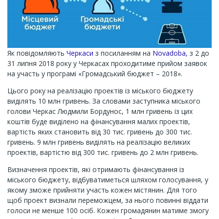
Як повідомляють
Черкаси
з посиланням на
Novadoba,
з 2 до
31 липня 2018 року у Черкасах проходитиме прийом заявок
на участь у програмі «Громадський бюджет – 2018».
Цього року на реалізацію проектів із міського бюджету
виділять 10 млн гривень. За словами заступника міського
голови Черкас Людмили Бордунос, 1 млн гривень із цих
коштів буде виділено на фінансування малих проектів,
вартість яких становить від 30 тис. гривень до 300 тис.
гривень. 9 млн гривень виділять на реалізацію великих
проектів, вартістю від 300 тис. гривень до 2 млн гривень.
Визначення проектів, які отримають фінансування із
міського бюджету, відбуватиметься шляхом голосування, у
якому зможе прийняти участь кожен містянин. Для того
щоб проект визнали переможцем, за нього повинні віддати
голоси не менше 100 осіб. Кожен громадянин матиме змогу