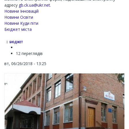
адресу
gb.ck.ua@ukr.net
.
Новини Інновацій
Новини Освіти
Новини Куди піти
Бюджет міста
БЮДЖЕТ
12 переглядів
вт, 06/26/2018 - 13:25