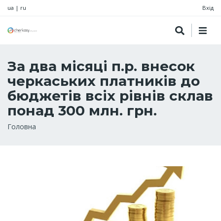
ua
|
ru
Вхід
За два місяці п.р. внесок
черкаських платників до
бюджетів всіх рівнів склав
понад 300 млн. грн.
Рядок
Головна
навіґації