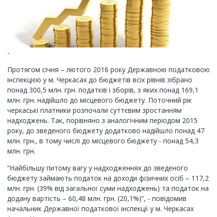
-
Протягом січня – лютого 2016 року Державною податковою
інспекцією у м. Черкасах до бюджетів всіх рівнів зібрано
понад 300,5 млн. грн. податків і зборів, з яких понад 169,1
млн. грн. надійшло до місцевого бюджету. Поточний рік
черкаські платники розпочали суттєвим зростанням
надходжень. Так, порівняно з аналогічним періодом 2015
року, до зведеного бюджету додатково надійшло понад 47
млн. грн., в тому числі до місцевого бюджету - понад 54,3
млн. грн.
“Найбільшу питому вагу у надходженнях до зведеного
бюджету займають податок на доходи фізичних осіб – 117,2
млн. грн. (39% від загальної суми надходжень) та податок на
додану вартість – 60,48 млн. грн. (20,1%)”, - повідомив
начальник Державної податкової інспекції у м. Черкасах