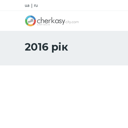
ua
|
ru
2016 рік