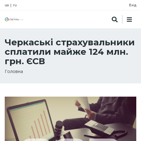
ua
|
ru
Вхід
Черкаські страхувальники
сплатили майже 124 млн.
грн. ЄСВ
Рядок
Головна
навіґації