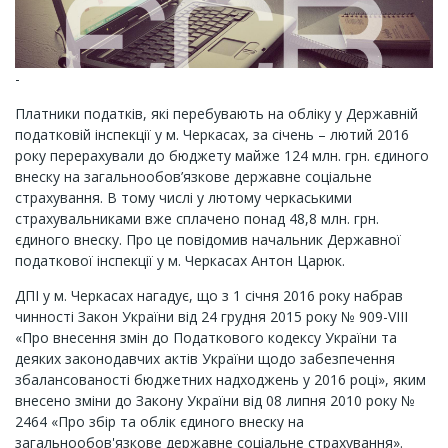
-
Платники податків, які перебувають на обліку у Державній
податковій інспекції у м. Черкасах, за січень – лютий 2016
року перерахували до бюджету майже 124 млн. грн. єдиного
внеску на загальнообов’язкове державне соціальне
страхування. В тому числі у лютому черкаськими
страхувальниками вже сплачено понад 48,8 млн. грн.
єдиного внеску. Про це повідомив начальник Державної
податкової інспекції у м. Черкасах Антон Царюк.
ДПІ у м. Черкасах нагадує, що з 1 січня 2016 року набрав
чинності Закон України від 24 грудня 2015 року № 909-VIII
«Про внесення змін до Податкового кодексу України та
деяких законодавчих актів України щодо забезпечення
збалансованості бюджетних надходжень у 2016 році», яким
внесено зміни до Закону України від 08 липня 2010 року №
2464 «Про збір та облік єдиного внеску на
загальнообов'язкове державне соціальне страхування».