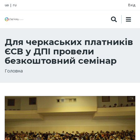
ua
|
ru
Вхід
Для черкаських платників
ЄСВ у ДПІ провели
безкоштовний семінар
Рядок
Головна
навіґації