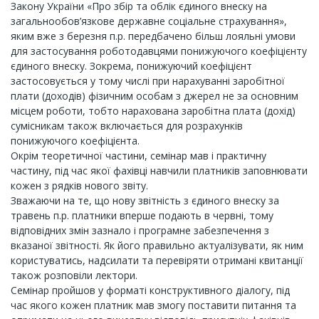
Закону України «Про збір та облік єдиного внеску на
загальнообов’язкове державне соціальне страхування»,
яким вже з березня п.р. передбачено більш лояльні умови
для застосування роботодавцями понижуючого коефіцієнту
єдиного внеску. Зокрема, понижуючий коефіцієнт
застосовується у тому числі при нарахуванні заробітної
плати (доходів) фізичним особам з джерел не за основним
місцем роботи, тобто нарахована заробітна плата (дохід)
сумісникам також включається для розрахунків
понижуючого коефіцієнта.
Окрім теоретичної частини, семінар мав і практичну
частину, під час якої фахівці навчили платників заповнювати
кожен з рядків нового звіту.
Зважаючи на те, що нову звітність з єдиного внеску за
травень п.р. платники вперше подають в червні, тому
відповідних змін зазнало і програмне забезпечення з
вказаної звітності. Як його правильно актуалізувати, як ним
користуватись, надсилати та перевіряти отримані квитанції
також розповіли лектори.
Семінар пройшов у форматі конструктивного діалогу, під
час якого кожен платник мав змогу поставити питання та