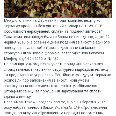
Минулого тижня в Державній податковій інспекції у м.
Черкасах пройшов безкоштовний семінар на тему “ЄСВ:
особливості нарахування, сплати та подання звітності”.
Така тематика заходу була вибрана не випадково, адже 22
червня 2015 р. є останнім днем подання звітності з єдиного
внеску на загальнообов’язкове державне соціальне
страхування за новою формою, затвердженою наказом
Мінфіну від 14.04.2015 р. № 435.
На семінарі, у якому взяли участь понад 400 черкаських
страхувальників, керівники структурних підрозділів інспекції
та представники управління Пенсійного фонду у м. Черкасах
розповіли про заповнення звітності, нові умови
застосування понижуючого коефіцієнту, збільшення
штрафних санкції за порушення нарахування та сплати
єдиного внеску.
Платникам також нагадали про те, що з 13 березня 2015
року набрав чинності Закон України № 219 «Про внесення
змін до розділу VІІІ «Прикінцеві та перехідні положення»