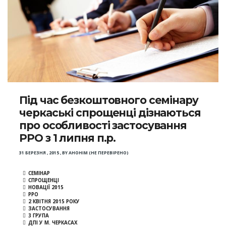
Під час безкоштовного семінару
черкаські спрощенці дізнаються
про особливості застосування
РРО з 1 липня п.р.
31 БЕРЕЗНЯ , 2015
,
BY
АНОНІМ (НЕ ПЕРЕВІРЕНО)
СЕМІНАР
СПРОЩЕНЦІ
НОВАЦІЇ 2015
РРО
2 КВІТНЯ 2015 РОКУ
ЗАСТОСУВАННЯ
3 ГРУПА
ДПІ У М. ЧЕРКАСАХ