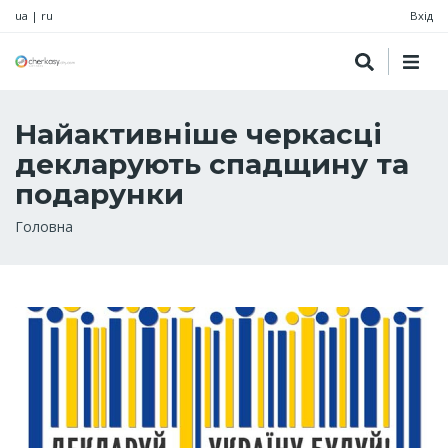
ua
|
ru
Вхід
Найактивніше черкасці
декларують спадщину та
подарунки
Рядок
Головна
навіґації