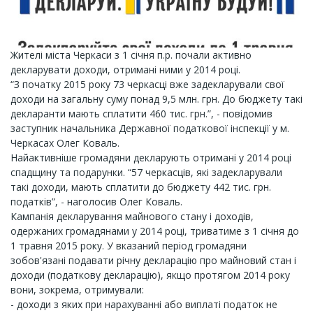
Жителі міста Черкаси з 1 січня п.р. почали активно
декларувати доходи, отримані ними у 2014 році.
“З початку 2015 року 73 черкасці вже задекларували свої
доходи на загальну суму понад 9,5 млн. грн. До бюджету такі
декларанти мають сплатити 460 тис. грн.”, - повідомив
заступник начальника Державної податкової інспекції у м.
Черкасах Олег Коваль.
Найактивніше громадяни декларують отримані у 2014 році
спадщину та подарунки. “57 черкасців, які задекларували
такі доходи, мають сплатити до бюджету 442 тис. грн.
податків”, - наголосив Олег Коваль.
Кампанія декларування майнового стану і доходів,
одержаних громадянами у 2014 році, триватиме з 1 січня до
1 травня 2015 року. У вказаний період громадяни
зобов'язані подавати річну декларацію про майновий стан і
доходи (податкову декларацію), якщо протягом 2014 року
вони, зокрема, отримували:
- доходи з яких при нарахуванні або виплаті податок не