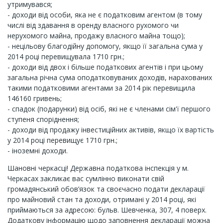
утримувався;
- доходи від особи, яка не є податковим агентом (в тому
числі від здавання в оренду власного рухомого чи
нерухомого майна, продажу власного майна тощо);
- нецільову благодійну допомогу, якщо її загальна сума у
2014 році перевищувала 1710 грн.;
- доходи від двох і більше податкових агентів і при цьому
загальна річна сума оподатковуваних доходів, нарахованих
такими податковими агентами за 2014 рік перевищила
146160 гривень;
- спадок (подарунки) від осіб, які не є членами сім'ї першого
ступеня споріднення;
- доходи від продажу інвестиційних активів, якщо їх вартість
у 2014 році перевищує 1710 грн.;
- іноземні доходи.
Шановні черкасці! Державна податкова інспекція у м.
Черкасах закликає вас сумлінно виконати свій
громадянський обов’язок та своєчасно подати декларації
про майновий стан та доходи, отримані у 2014 році, які
приймаються за адресою: бульв. Шевченка, 307, 4 поверх.
Додаткову інформацію щодо заповнення декларації можна