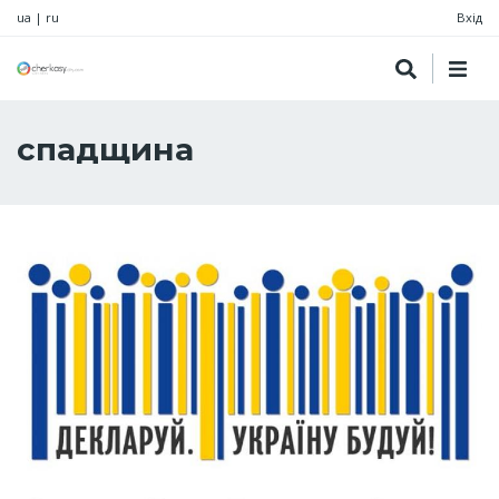
ua
|
ru
Вхід
спадщина