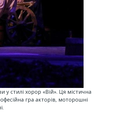
и у стилі хорор «Вій». Ця містична
рофесійна гра акторів, моторошні
і.