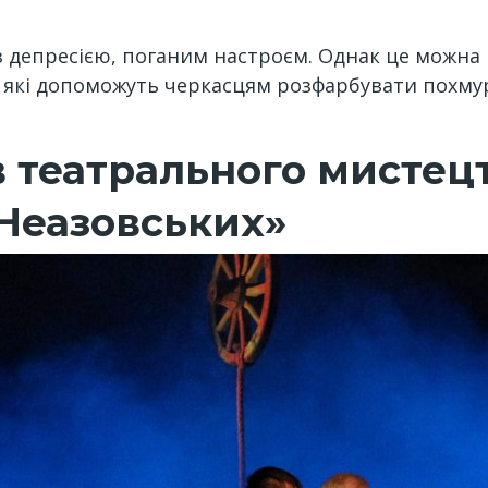
 з депресією, поганим настроєм. Однак це можна
 які допоможуть черкасцям розфарбувати похмур
в театрального мистец
 Неазовських»