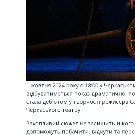
1
жовтня 2024 року о 18:00 у Черкаськ
відбуватиметься показ драматичної пое
стала дебютом у творчості режисера Се
Черкаського театру.
Захопливий сюжет не залишить нікого б
допоможуть побачити, відчути та пере