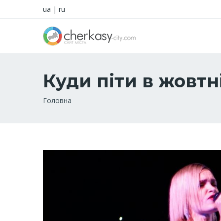
ua
|
ru
Куди піти в жовтн
Рядок
Головна
навіґації