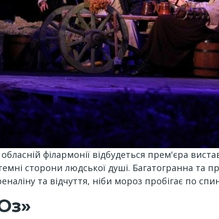
й обласній філармонії відбудеться прем'єра вистав
темні сторони людської душі. Багатогранна та п
наліну та відчуття, ніби мороз пробігає по спин
Оз»