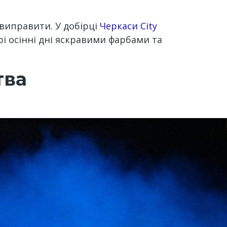
 виправити. У добірці
Черкаси City
і осінні дні яскравими фарбами та
тва