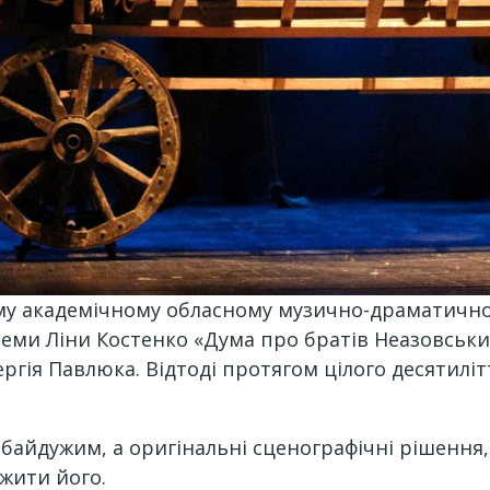
ому академічному обласному музично-драматичном
ми Ліни Костенко «Дума про братів Неазовських»
ргія Павлюка. Відтоді протягом цілого десятилі
айдужим, а оригінальні сценографічні рішення, 
жити його.