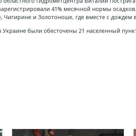
о областного гидрометцентра Виталий Постриган
 зарегистрировали 41% месячной нормы осадков
 Чигирине и Золотоноше, где вместе с дождем 
в Украине были обесточены 21 населенный пункт 