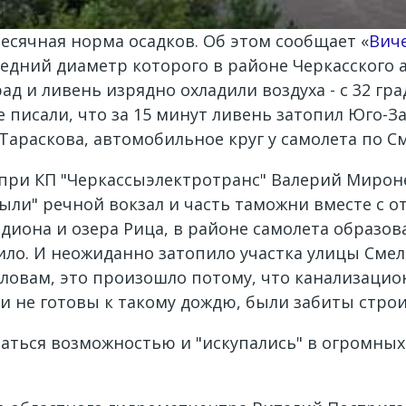
месячная норма осадков. Об этом сообщает «
Вич
едний диаметр которого в районе Черкасского а
ад и ливень изрядно охладили воздуха - с 32 град
е писали, что за 15 минут ливень затопил Юго-З
Тараскова, автомобильное круг у самолета по 
при КП "Черкассыэлектротранс" Валерий Мироне
плыли" речной вокзал и часть таможни вместе с
диона и озера Рица, в районе самолета образов
ло. И неожиданно затопило участка улицы Смеля
словам, это произошло потому, что канализацио
ли не готовы к такому дождю, были забиты стро
ться возможностью и "искупались" в огромных 