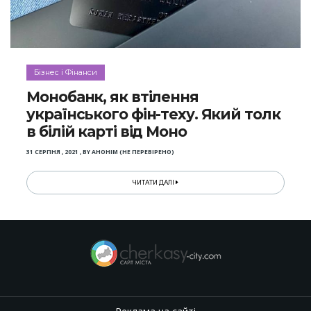
Бізнес і Фінанси
Монобанк, як втілення
українського фін-теху. Який толк
в білій карті від Моно
31 СЕРПНЯ , 2021
,
BY
АНОНІМ (НЕ ПЕРЕВІРЕНО)
ЧИТАТИ ДАЛІ