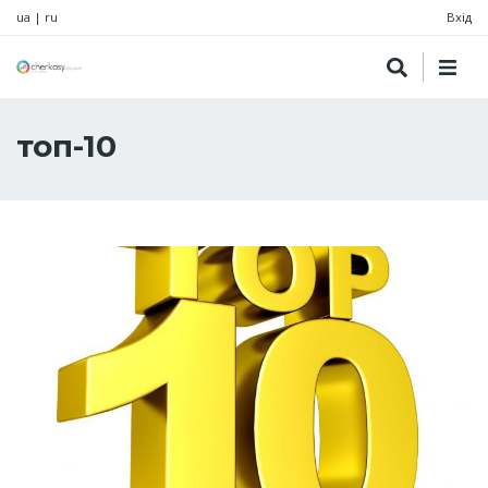
ua
|
ru
Вхід
топ-10