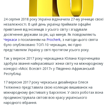
24 серпня 2018 року Україна відзначила 27-му річницю своєї
незалежності. В цей день українці приймали офіційні
привітання від іноземців з усього світу і згадували
досягнення держави за рік, що минув. Як повідомляють
Черкаси
з посиланням на
Procherk
, з нагоди цього свята
було опубліковано ТОП-10 черкащан, які гідно
представляли Україну у світі протягом усього року.
Так у вересні 2017 року черкащанка Юліана Короченцева
здобула звання найкрасивішої жінки світу на міжнародному
конкурсі «Місіс Всесвіт-2017» у Південно-Африканській
Республіці.
17 вересня 2017 року черкаська дизайнерка Олеся
Теліженко представила свою колекцію вишиванок на
міжнародному фестивалі у Барселоні. У своїх роботах вона
продемонструвала світові всю красу українського
народного вбрання.