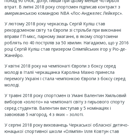
понад 90 очок, допустивши при цьому менше чотирьох
втрат. В липні 2018 року спортсмен підписав контракт з
американською командою NBA «Лос-Анджелес Лейкерс».
У лютому 2018 року черкасець Сергій Куліш став
рекордсменом світу та Європи зі стрільби при виконанні
вправи ГП-мікс, парному змаганні, в якому спортсмени
роблять по 40 пострілів за 50 хвилин. Нагадаємо, що у 2016
році Сергій Куліш став призером Олімпійських ігор у Ріо-де-
Жанейро.
У квітні 2018 року на чемпіонаті Європи з боксу серед
молоді в Італії черкащанка Кароліна Махно принесла
перемогу Україні і стала чемпіонкою Європи з боксу серед
молоді.
У травні 2018 року спортсмен із Умані Валентин Хмільовий
виборов «золото» на чемпіонаті світу з гирьового спорту
серед студентів. Валентин виступав у 5 номінаціях і
завоював 5 нагород, 4 з яких – золоті.
У серпні 2018 року вихованець Черкаської обласної дитячо-
юнацької спортивної школи «Олімпія» Ілля Ковтун став