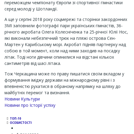
переможцем чемпіонату Європи зі спортивної гімнастики
серед молоді у Шотландії.
А ще у серпні 2018 року соцмережі та сторінки закордонних
ЗМІ заповнили фотографії пари українських гімнастів, 36-
річного акробата Олега Колесніченка та 25-річної Юлії Нос,
які виконали небезпечний трюк на пляжі острова Сен-
Мартен у Карибському морі. Акробат підняв партнерку над
собою в той момент, коли над ними заходив на посадку
літак. Тоді ноги дівчини опинилися на відстані кількох
сантиметрів від шасі літака.
Тож Черкащина може по праву пишатися своїм вкладом у
формування іміджу держави на міжнародному рівні і з
впевненістю рухатися в обраному напрямку на шляху до
майбутніх перемог та визнання.
Новини Культури
Новини про Історії успіху
ТОП-10
ОСОБИСТОСТІ