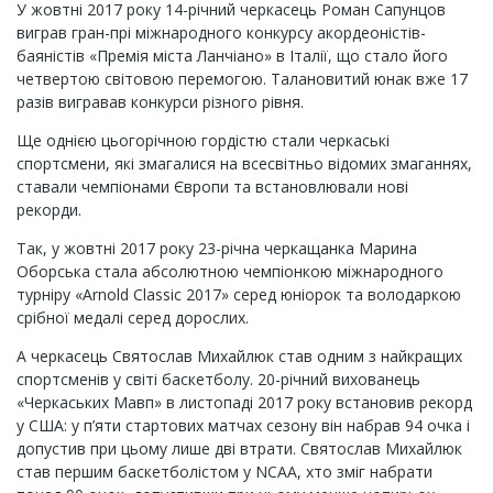
У жовтні 2017 року 14-річний черкасець Роман Сапунцов
виграв гран-прі міжнародного конкурсу акордеоністів-
баяністів «Премія міста Ланчіано» в Італії, що стало його
четвертою світовою перемогою. Талановитий юнак вже 17
разів вигравав конкурси різного рівня.
Ще однією цьогорічною гордістю стали черкаські
спортсмени, які змагалися на всесвітньо відомих змаганнях,
ставали чемпіонами Європи та встановлювали нові
рекорди.
Так, у жовтні 2017 року 23-річна черкащанка Марина
Оборська стала абсолютною чемпіонкою міжнародного
турніру «Arnold Classic 2017» серед юніорок та володаркою
срібної медалі серед дорослих.
А черкасець Святослав Михайлюк став одним з найкращих
спортсменів у світі баскетболу. 20-річний вихованець
«Черкаських Мавп» в листопаді 2017 року встановив рекорд
у США: у п’яти стартових матчах сезону він набрав 94 очка і
допустив при цьому лише дві втрати. Святослав Михайлюк
став першим баскетболістом у NCAA, хто зміг набрати