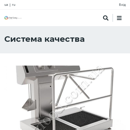
ua
|
ru
Вхід
Система качества