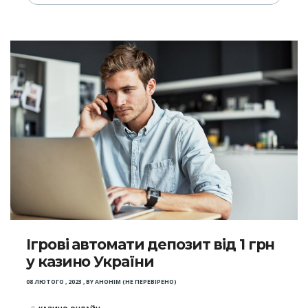
Ігрові автомати депозит від 1 грн
у казино України
08 ЛЮТОГО , 2023
,
BY
АНОНІМ (НЕ ПЕРЕВІРЕНО)