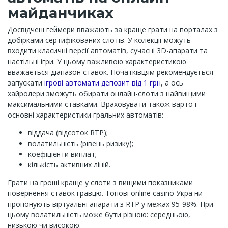
майданчиках
Досвідчені геймери вважають за краще грати на порталах з
добірками сертифікованих слотів. У колекції можуть
входити класичні версії автоматів, сучасні 3D-апарати та
настільні ігри. У цьому важливою характеристикою
вважається діапазон ставок. Початківцям рекомендується
запускати
ігрові автомати депозит від 1 грн
, а ось
хайролери зможуть обирати онлайн-слоти з найвищими
максимальними ставками. Враховувати також варто і
основні характеристики гральних автоматів:
віддача (відсоток RTP);
волатильність (рівень ризику);
коефіцієнти виплат;
кількість активних ліній.
Грати на гроші краще у слоти з вищими показниками
повернення ставок гравцю. Топові online casino України
пропонують віртуальні апарати з RTP у межах 95-98%. При
цьому волатильність може бути різною: середньою,
низькою чи високою.