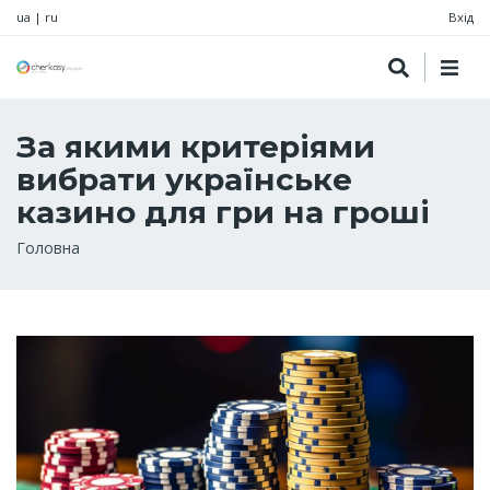
ua
|
ru
Вхід
За якими критеріями
вибрати українське
казино для гри на гроші
Рядок
Головна
навіґації