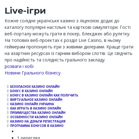
Live-ігри
Кожне солідне українське казино з ліцензією додає до
каталогу популярні настільні та карткові симулятори. Гості
веб-порталу можуть грати в покер, блекджек або рулетку.
На топових веб-проектах є розділ Live Casino, в ньому
геймерам пропонують ігри з живими дилерами. Краще грати
на азартних ресурсах із гарним вибором слотів. Це свідчить
про надійність та солідність грального закладу.
розваги і хобі
Новини Грального бізнесу
БЕЗОПАСНОЕ КАЗИНО ОНЛАЙН
БОНУС В КАЗИНО ОНЛАЙН
БОНУС В КАЗИНО ОНЛАЙН КАК ПОЛУЧИТЬ
ВИРТУАЛЬНОЕ КАЗИНО ОНЛАЙН
КАЗИНО ОНЛАЙН УКРАИНА
КАК ИГРАТЬ В КАЗИНО ОНЛАЙН
ПРЕИМУЩЕСТВА КАЗИНО ОНЛАЙН
ОСОБЕННОСТИ КАЗИНО ОНЛАЙН
КАЗИНО НА ДЕНЬГИ РЕГИСТРАЦИЯ
ПРОГРАММА БОНУСОВ В КАЗИНО
1 перегляд