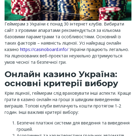
Геймерам з України є понад 30 інтернет клубів. Вибирати
сайт з ігровими апаратами рекомендується за кількома
базовими параметрами та особливостями. Основний із
таких факторів – наявність ліцензії. Усі найкращі онлайн
казино
https://casinoboard.info/
України працюють легально.
На ліцензованих веб-проектах неухильно дотримуються
умов чесної та безпечної гри.
Онлайн казино Україна:
основні критерії вибору
Крім ліцензії, геймерам слід враховувати інші аспекти. Краще
грати в казино онлайн на гроші зі швидким виведенням
виграшів. Топові клуби виплачують кошти протягом 1-2
годин. Інші важливі критерії вибору:
Безпечні платіжні системи для введення та виведення
грошей.
Асортимент та характеристики гральних автоматів.