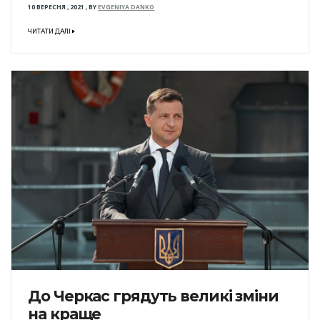
10 ВЕРЕСНЯ , 2021
,
BY
EVGENIYA DANKO
ЧИТАТИ ДАЛІ
До Черкас грядуть великі зміни
на краще