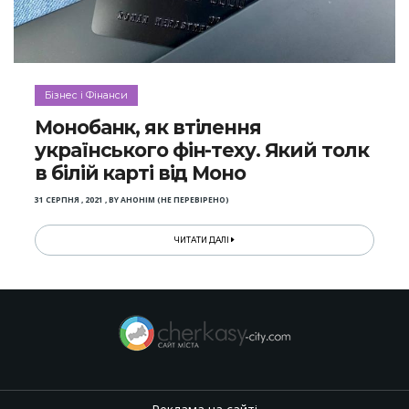
Бізнес і Фінанси
Монобанк, як втілення
українського фін-теху. Який толк
в білій карті від Моно
31 СЕРПНЯ , 2021
,
BY
АНОНІМ (НЕ ПЕРЕВІРЕНО)
ЧИТАТИ ДАЛІ