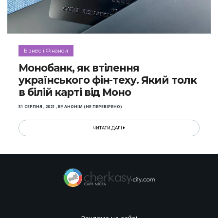
Бізнес і Фінанси
Монобанк, як втілення
українського фін-теху. Який толк
в білій карті від Моно
31 СЕРПНЯ , 2021
,
BY
АНОНІМ (НЕ ПЕРЕВІРЕНО)
ЧИТАТИ ДАЛІ