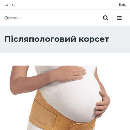
ua
|
ru
Вхід
Післяпологовий корсет