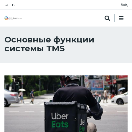
ua
|
ru
Вхід
Основные функции
системы TMS